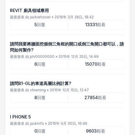
REVIT 廚具領域專用
最後發表 由
jackiehover
»
2016年 3月 28日, 18:42
5
回覆
13331
觀看
請問我要將牆面挖個倒三角框的開口或倒三角開口都可以，請
問如何製作?
最後發表 由
phi00000000
»
2015年 12月 25日, 14:49
6
回覆
15070
觀看
請問B1-GL的車道高層比例計算?
最後發表 由
chiaming
»
2015年 12月 15日, 12:47
8
回覆
27854
觀看
I PHONE 5
最後發表 由
jackinfo
»
2015年 4月 30日, 16:46
0
回覆
9603
觀看