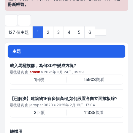
冊新帳號。
搜尋
下一頁
127 個主題
1
2
3
4
5
6
主題
載入馬桶族群，為何3D中變成方塊?
最後發表 由
admin
»
2025年 3月 24日, 09:59
1
回覆
15903
觀看
【已解決】建築物1F有多個高程,如何設置各向立面摟板線?
最後發表 由
jerrypan0823
»
2025年 2月 18日, 17:04
2
回覆
11338
觀看
轉檔用