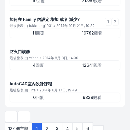
10
回覆
21350
觀看
如何在 Family 內設定 增加 或者 減少?
1
2
最後發表 由
fukkeung1031
»
2014年 10月 21日, 10:32
11
回覆
19782
觀看
防火門族群
最後發表 由
efans
»
2014年 8月 3日, 14:00
4
回覆
12641
觀看
AutoCAD室內設計課程
最後發表 由
Tifa
»
2014年 6月 17日, 19:49
0
回覆
9839
觀看
顯示和排序選項
下一頁
127 個主題
1
2
3
4
5
6