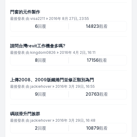
門窗的元件製作
最後發表 由
visa2211
»
2016年 8月 27日, 23:55
6
回覆
14823
觀看
請問台灣revit工作機會多嗎?
最後發表 由
kingdom0826
»
2016年 4月 2日, 16:11
8
回覆
17156
觀看
上傳2008、2009版鐵捲門並修正類別為門
最後發表 由
jackiehover
»
2016年 3月 29日, 16:55
9
回覆
20763
觀看
碼頭滑升門族群
最後發表 由
jackiehover
»
2016年 3月 29日, 16:48
2
回覆
10879
觀看