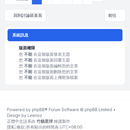
回到討論區首頁
前往
系統訊息
版面權限
您
不能
在這個版面發表主題
您
不能
在這個版面回覆主題
您
不能
在這個版面編輯您的文章
您
不能
在這個版面刪除您的文章
您
不能
在這個版面上傳附加檔案
Powered by
phpBB
® Forum Software © phpBB Limited •
Design by
Leenoz
正體中文語系由
竹貓星球
維護製作
隱私
|
條款
|
所有顯示的時間為
UTC+08:00