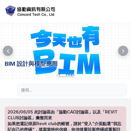
BIM 設計與模型應用
進階搜尋
2026/06/05 此討論區由「協勤CAD討論區」以及「REVIT
CLUB討論區」彙整而來
如果您還記得原Revit club的帳號，請於"登入"介面點選"我忘
記自己的密碼"，填寫當時的信箱，收信後重設新密碼或重新註