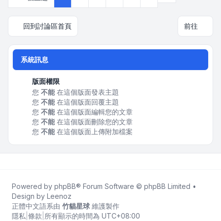
回到討論區首頁
前往
系統訊息
版面權限
您
不能
在這個版面發表主題
您
不能
在這個版面回覆主題
您
不能
在這個版面編輯您的文章
您
不能
在這個版面刪除您的文章
您
不能
在這個版面上傳附加檔案
Powered by
phpBB
® Forum Software © phpBB Limited •
Design by
Leenoz
正體中文語系由
竹貓星球
維護製作
隱私
|
條款
|
所有顯示的時間為
UTC+08:00