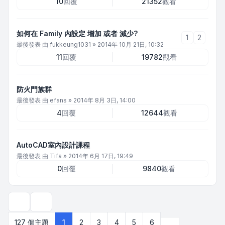
10
回覆
21352
觀看
如何在 Family 內設定 增加 或者 減少?
1
2
最後發表 由
fukkeung1031
»
2014年 10月 21日, 10:32
11
回覆
19782
觀看
防火門族群
最後發表 由
efans
»
2014年 8月 3日, 14:00
4
回覆
12644
觀看
AutoCAD室內設計課程
最後發表 由
Tifa
»
2014年 6月 17日, 19:49
0
回覆
9840
觀看
顯示和排序選項
下一頁
127 個主題
1
2
3
4
5
6