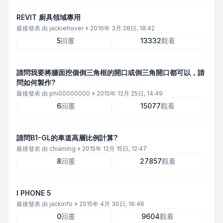
REVIT 廚具領域專用
最後發表 由
jackiehover
»
2016年 3月 28日, 18:42
5
回覆
13332
觀看
請問我要將牆面挖個倒三角框的開口或倒三角開口都可以，請
問如何製作?
最後發表 由
phi00000000
»
2015年 12月 25日, 14:49
6
回覆
15077
觀看
請問B1-GL的車道高層比例計算?
最後發表 由
chiaming
»
2015年 12月 15日, 12:47
8
回覆
27857
觀看
I PHONE 5
最後發表 由
jackinfo
»
2015年 4月 30日, 16:46
0
回覆
9604
觀看