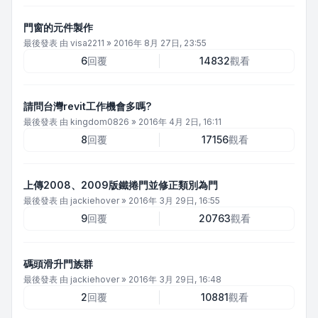
門窗的元件製作
最後發表 由
visa2211
»
2016年 8月 27日, 23:55
6
回覆
14832
觀看
請問台灣revit工作機會多嗎?
最後發表 由
kingdom0826
»
2016年 4月 2日, 16:11
8
回覆
17156
觀看
上傳2008、2009版鐵捲門並修正類別為門
最後發表 由
jackiehover
»
2016年 3月 29日, 16:55
9
回覆
20763
觀看
碼頭滑升門族群
最後發表 由
jackiehover
»
2016年 3月 29日, 16:48
2
回覆
10881
觀看