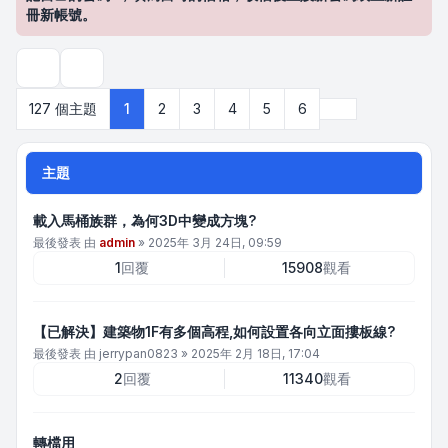
冊新帳號。
搜尋
下一頁
127 個主題
1
2
3
4
5
6
主題
載入馬桶族群，為何3D中變成方塊?
最後發表 由
admin
»
2025年 3月 24日, 09:59
1
回覆
15908
觀看
【已解決】建築物1F有多個高程,如何設置各向立面摟板線?
最後發表 由
jerrypan0823
»
2025年 2月 18日, 17:04
2
回覆
11340
觀看
轉檔用