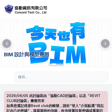
BIM 設計與模型應用
進階搜尋
2026/06/05 此討論區由「協勤CAD討論區」以及「REVIT
CLUB討論區」彙整而來
如果您還記得原Revit club的帳號，請於"登入"介面點選"我忘
記自己的密碼"，填寫當時的信箱，收信後重設新密碼或重新註