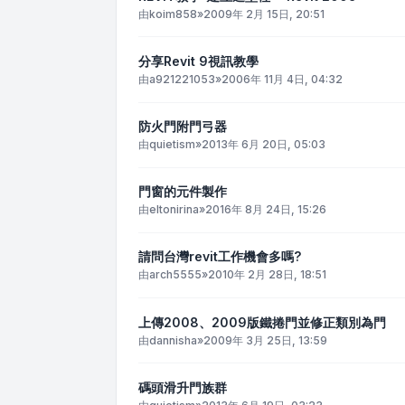
由
koim858
»
2009年 2月 15日, 20:51
分享Revit 9視訊教學
由
a921221053
»
2006年 11月 4日, 04:32
防火門附門弓器
由
quietism
»
2013年 6月 20日, 05:03
門窗的元件製作
由
eltonirina
»
2016年 8月 24日, 15:26
請問台灣revit工作機會多嗎?
由
arch5555
»
2010年 2月 28日, 18:51
上傳2008、2009版鐵捲門並修正類別為門
由
dannisha
»
2009年 3月 25日, 13:59
碼頭滑升門族群