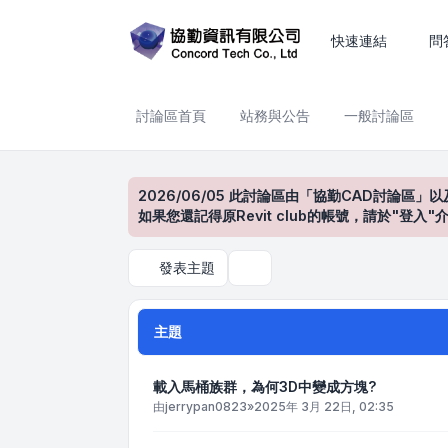
BIM 設計與模型應用
快速連結
問
討論區首頁
站務與公告
一般討論區
2026/06/05 此討論區由「協勤CAD討論區」以
如果您還記得原Revit club的帳號，請於"
發表主題
搜尋
主題
載入馬桶族群，為何3D中變成方塊?
由
jerrypan0823
»
2025年 3月 22日, 02:35