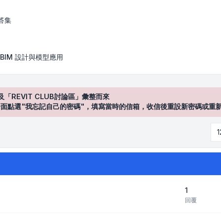
答集
BIM 設計與模型應用
及「REVIT CLUB討論區」彙整而來
登入"介面點選"我忘記自己的密碼"，填寫當時的信箱，收信後重設新密碼或重
1
回覆