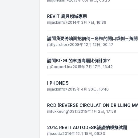
由
quietism
»
2013年 6月 19日, 03:23
REVIT 廚具領域專用
由
jackinfo
»
2014年 3月 7日, 16:36
請問我要將牆面挖個倒三角框的開口或倒三角開
由
flyarcher
»
2008年 12月 12日, 00:47
請問B1-GL的車道高層比例計算?
由
CooperLin
»
2015年 7月 17日, 13:42
I PHONE 5
由
jackinfo
»
2015年 4月 30日, 16:46
RCD (REVERSE CIRCULATION DRILLING MAC
由
fukkeung1031
»
2015年 1月 2日, 17:58
2014 REVIT AUTODESK認證的模擬試題
由
scott
»
2014年 12月 15日, 09:33