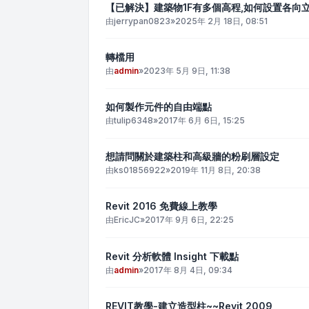
【已解決】建築物1F有多個高程,如何設置各向
由
jerrypan0823
»
2025年 2月 18日, 08:51
轉檔用
由
admin
»
2023年 5月 9日, 11:38
如何製作元件的自由端點
由
tulip6348
»
2017年 6月 6日, 15:25
想請問關於建築柱和高級牆的粉刷層設定
由
ks01856922
»
2019年 11月 8日, 20:38
Revit 2016 免費線上教學
由
EricJC
»
2017年 9月 6日, 22:25
Revit 分析軟體 Insight 下載點
由
admin
»
2017年 8月 4日, 09:34
REVIT教學-建立造型柱~~Revit 2009