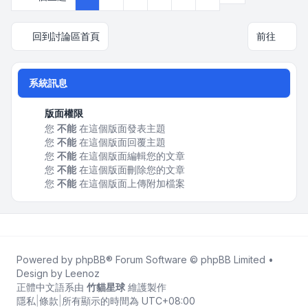
回到討論區首頁
前往
系統訊息
版面權限
您
不能
在這個版面發表主題
您
不能
在這個版面回覆主題
您
不能
在這個版面編輯您的文章
您
不能
在這個版面刪除您的文章
您
不能
在這個版面上傳附加檔案
Powered by
phpBB
® Forum Software © phpBB Limited •
Design by
Leenoz
正體中文語系由
竹貓星球
維護製作
隱私
|
條款
|
所有顯示的時間為
UTC+08:00