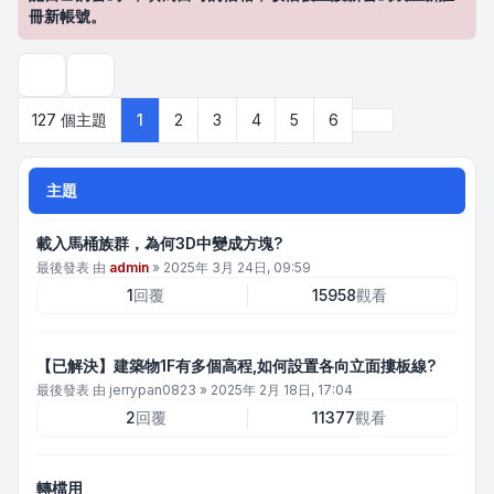
冊新帳號。
搜尋
下一頁
127 個主題
1
2
3
4
5
6
主題
載入馬桶族群，為何3D中變成方塊?
最後發表 由
admin
»
2025年 3月 24日, 09:59
1
回覆
15958
觀看
【已解決】建築物1F有多個高程,如何設置各向立面摟板線?
最後發表 由
jerrypan0823
»
2025年 2月 18日, 17:04
2
回覆
11377
觀看
轉檔用