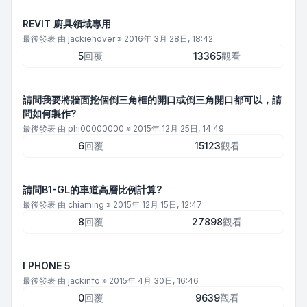
REVIT 廚具領域專用
最後發表 由
jackiehover
»
2016年 3月 28日, 18:42
5
回覆
13365
觀看
請問我要將牆面挖個倒三角框的開口或倒三角開口都可以，請
問如何製作?
最後發表 由
phi00000000
»
2015年 12月 25日, 14:49
6
回覆
15123
觀看
請問B1-GL的車道高層比例計算?
最後發表 由
chiaming
»
2015年 12月 15日, 12:47
8
回覆
27898
觀看
I PHONE 5
最後發表 由
jackinfo
»
2015年 4月 30日, 16:46
0
回覆
9639
觀看