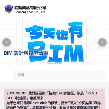
BIM 設計與模型應用
進階搜尋
2026/06/05 此討論區由「協勤CAD討論區」以及「REVIT
CLUB討論區」彙整而來
如果您還記得原Revit club的帳號，請於"登入"介面點選"我忘
記自己的密碼"，填寫當時的信箱，收信後重設新密碼或重新註