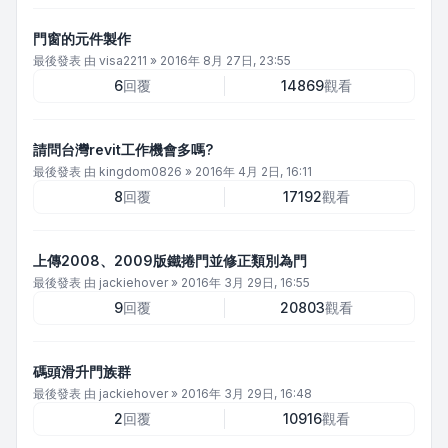
門窗的元件製作
最後發表 由
visa2211
»
2016年 8月 27日, 23:55
6
回覆
14869
觀看
請問台灣revit工作機會多嗎?
最後發表 由
kingdom0826
»
2016年 4月 2日, 16:11
8
回覆
17192
觀看
上傳2008、2009版鐵捲門並修正類別為門
最後發表 由
jackiehover
»
2016年 3月 29日, 16:55
9
回覆
20803
觀看
碼頭滑升門族群
最後發表 由
jackiehover
»
2016年 3月 29日, 16:48
2
回覆
10916
觀看