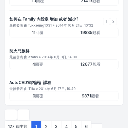
10
回覆
21413
觀看
如何在 Family 內設定 增加 或者 減少?
1
2
最後發表 由
fukkeung1031
»
2014年 10月 21日, 10:32
11
回覆
19835
觀看
防火門族群
最後發表 由
efans
»
2014年 8月 3日, 14:00
4
回覆
12677
觀看
AutoCAD室內設計課程
最後發表 由
Tifa
»
2014年 6月 17日, 19:49
0
回覆
9871
觀看
顯示和排序選項
下一頁
127 個主題
1
2
3
4
5
6