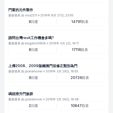
門窗的元件製作
最後發表 由
visa2211
»
2016年 8月 27日, 23:55
6
回覆
14791
觀看
請問台灣revit工作機會多嗎?
最後發表 由
kingdom0826
»
2016年 4月 2日, 16:11
8
回覆
17116
觀看
上傳2008、2009版鐵捲門並修正類別為門
最後發表 由
jackiehover
»
2016年 3月 29日, 16:55
9
回覆
20726
觀看
碼頭滑升門族群
最後發表 由
jackiehover
»
2016年 3月 29日, 16:48
2
回覆
10847
觀看