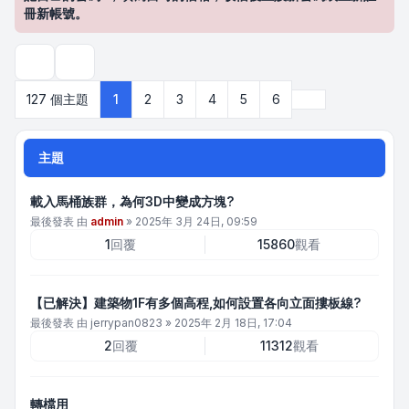
冊新帳號。
搜尋
下一頁
127 個主題
1
2
3
4
5
6
主題
載入馬桶族群，為何3D中變成方塊?
最後發表 由
admin
»
2025年 3月 24日, 09:59
1
回覆
15860
觀看
【已解決】建築物1F有多個高程,如何設置各向立面摟板線?
最後發表 由
jerrypan0823
»
2025年 2月 18日, 17:04
2
回覆
11312
觀看
轉檔用