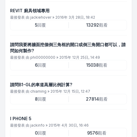
REVIT 廚具領域專用
最後發表 由
jackiehover
»
2016年 3月 28日, 18:42
5
回覆
13292
觀看
請問我要將牆面挖個倒三角框的開口或倒三角開口都可以，請
問如何製作?
最後發表 由
phi00000000
»
2015年 12月 25日, 14:49
6
回覆
15038
觀看
請問B1-GL的車道高層比例計算?
最後發表 由
chiaming
»
2015年 12月 15日, 12:47
8
回覆
27814
觀看
I PHONE 5
最後發表 由
jackinfo
»
2015年 4月 30日, 16:46
0
回覆
9576
觀看