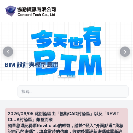
BIM 設計與模型應用
進階搜尋
2026/06/05 此討論區由「協勤CAD討論區」以及「REVIT
CLUB討論區」彙整而來
如果您還記得原Revit club的帳號，請於"登入"介面點選"我忘
記自己的密碼"，填寫當時的信箱，收信後重設新密碼或重新註