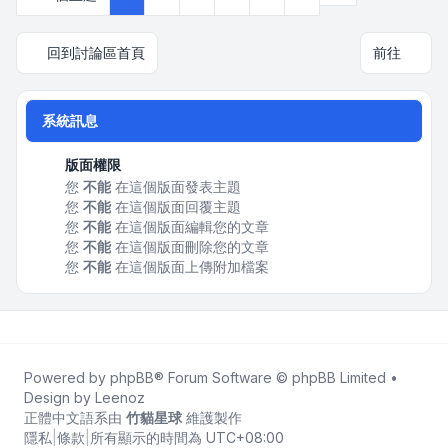
回到討論區首頁
前往
系統訊息
版面權限
您
不能
在這個版面發表主題
您
不能
在這個版面回覆主題
您
不能
在這個版面編輯您的文章
您
不能
在這個版面刪除您的文章
您
不能
在這個版面上傳附加檔案
Powered by
phpBB
® Forum Software © phpBB Limited •
Design by
Leenoz
正體中文語系由
竹貓星球
維護製作
隱私
|
條款
|
所有顯示的時間為
UTC+08:00