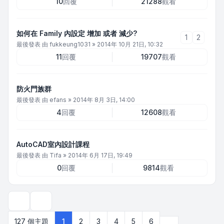
10
回覆
21288
觀看
如何在 Family 內設定 增加 或者 減少?
1
2
最後發表 由
fukkeung1031
»
2014年 10月 21日, 10:32
11
回覆
19707
觀看
防火門族群
最後發表 由
efans
»
2014年 8月 3日, 14:00
4
回覆
12608
觀看
AutoCAD室內設計課程
最後發表 由
Tifa
»
2014年 6月 17日, 19:49
0
回覆
9814
觀看
顯示和排序選項
下一頁
127 個主題
1
2
3
4
5
6