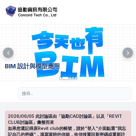
BIM 設計與模型應用
進階搜尋
2026/06/05 此討論區由「協勤CAD討論區」以及「REVIT
CLUB討論區」彙整而來
如果您還記得原Revit club的帳號，請於"登入"介面點選"我忘
記自己的密碼"，填寫當時的信箱，收信後重設新密碼或重新註