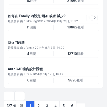
10
回覆
21460
觀看
如何在 Family 內設定 增加 或者 減少?
1
2
最後發表 由
fukkeung1031
»
2014年 10月 21日, 10:32
11
回覆
19882
觀看
防火門族群
最後發表 由
efans
»
2014年 8月 3日, 14:00
4
回覆
12710
觀看
AutoCAD室內設計課程
最後發表 由
Tifa
»
2014年 6月 17日, 19:49
0
回覆
9895
觀看
顯示和排序選項
下一頁
127 個主題
1
2
3
4
5
6