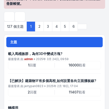
冊新帳號。
搜尋
下一頁
127 個主題
1
2
3
4
5
6
主題
載入馬桶族群，為何3D中變成方塊?
最後發表 由
admin
»
2025年 3月 24日, 09:59
1
回覆
16000
觀看
【已解決】建築物1F有多個高程,如何設置各向立面摟板線?
最後發表 由
jerrypan0823
»
2025年 2月 18日, 17:04
2
回覆
11407
觀看
轉檔用