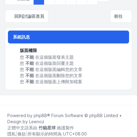
回到討論區首頁
前往
系統訊息
版面權限
您
不能
在這個版面發表主題
您
不能
在這個版面回覆主題
您
不能
在這個版面編輯您的文章
您
不能
在這個版面刪除您的文章
您
不能
在這個版面上傳附加檔案
Powered by
phpBB
® Forum Software © phpBB Limited •
Design by
Leenoz
正體中文語系由
竹貓星球
維護製作
隱私
|
條款
|
所有顯示的時間為
UTC+08:00