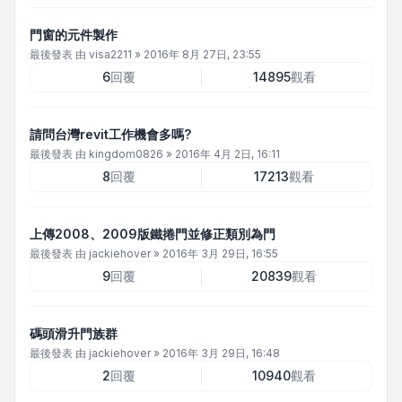
門窗的元件製作
最後發表 由
visa2211
»
2016年 8月 27日, 23:55
6
回覆
14895
觀看
請問台灣revit工作機會多嗎?
最後發表 由
kingdom0826
»
2016年 4月 2日, 16:11
8
回覆
17213
觀看
上傳2008、2009版鐵捲門並修正類別為門
最後發表 由
jackiehover
»
2016年 3月 29日, 16:55
9
回覆
20839
觀看
碼頭滑升門族群
最後發表 由
jackiehover
»
2016年 3月 29日, 16:48
2
回覆
10940
觀看