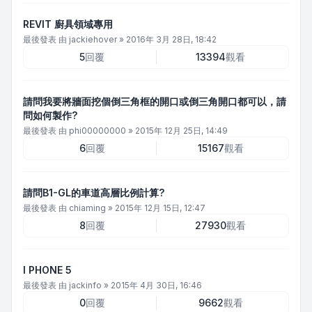
REVIT 廚具領域專用
最後發表 由
jackiehover
»
2016年 3月 28日, 18:42
5
回覆
13394
觀看
請問我要將牆面挖個倒三角框的開口或倒三角開口都可以，請
問如何製作?
最後發表 由
phi00000000
»
2015年 12月 25日, 14:49
6
回覆
15167
觀看
請問B1-GL的車道高層比例計算?
最後發表 由
chiaming
»
2015年 12月 15日, 12:47
8
回覆
27930
觀看
I PHONE 5
最後發表 由
jackinfo
»
2015年 4月 30日, 16:46
0
回覆
9662
觀看