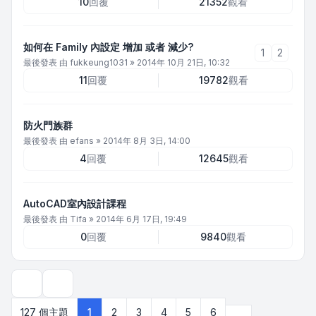
10
回覆
21352
觀看
如何在 Family 內設定 增加 或者 減少?
1
2
最後發表 由
fukkeung1031
»
2014年 10月 21日, 10:32
11
回覆
19782
觀看
防火門族群
最後發表 由
efans
»
2014年 8月 3日, 14:00
4
回覆
12645
觀看
AutoCAD室內設計課程
最後發表 由
Tifa
»
2014年 6月 17日, 19:49
0
回覆
9840
觀看
顯示和排序選項
下一頁
127 個主題
1
2
3
4
5
6