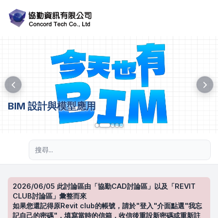
BIM 設計與模型應用
進階搜尋
2026/06/05 此討論區由「協勤CAD討論區」以及「REVIT
CLUB討論區」彙整而來
如果您還記得原Revit club的帳號，請於"登入"介面點選"我忘
記自己的密碼"，填寫當時的信箱，收信後重設新密碼或重新註