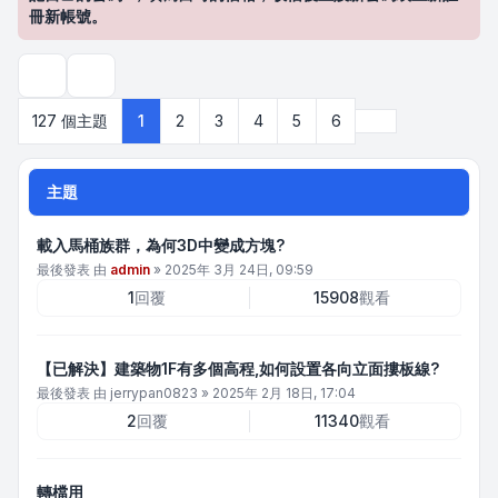
冊新帳號。
搜尋
下一頁
127 個主題
1
2
3
4
5
6
主題
載入馬桶族群，為何3D中變成方塊?
最後發表 由
admin
»
2025年 3月 24日, 09:59
1
回覆
15908
觀看
【已解決】建築物1F有多個高程,如何設置各向立面摟板線?
最後發表 由
jerrypan0823
»
2025年 2月 18日, 17:04
2
回覆
11340
觀看
轉檔用