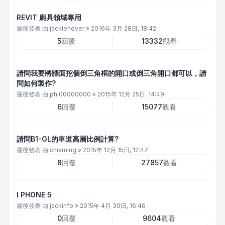
REVIT 廚具領域專用
最後發表 由
jackiehover
»
2016年 3月 28日, 18:42
5
回覆
13332
觀看
請問我要將牆面挖個倒三角框的開口或倒三角開口都可以，請
問如何製作?
最後發表 由
phi00000000
»
2015年 12月 25日, 14:49
6
回覆
15077
觀看
請問B1-GL的車道高層比例計算?
最後發表 由
chiaming
»
2015年 12月 15日, 12:47
8
回覆
27857
觀看
I PHONE 5
最後發表 由
jackinfo
»
2015年 4月 30日, 16:46
0
回覆
9604
觀看