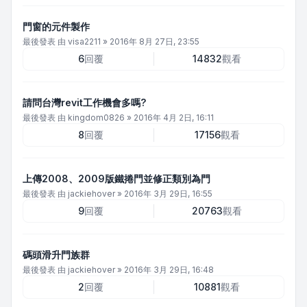
門窗的元件製作
最後發表 由
visa2211
»
2016年 8月 27日, 23:55
6
回覆
14832
觀看
請問台灣revit工作機會多嗎?
最後發表 由
kingdom0826
»
2016年 4月 2日, 16:11
8
回覆
17156
觀看
上傳2008、2009版鐵捲門並修正類別為門
最後發表 由
jackiehover
»
2016年 3月 29日, 16:55
9
回覆
20763
觀看
碼頭滑升門族群
最後發表 由
jackiehover
»
2016年 3月 29日, 16:48
2
回覆
10881
觀看