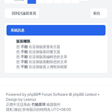
回到討論區首頁
前往
系統訊息
版面權限
您
不能
在這個版面發表主題
您
不能
在這個版面回覆主題
您
不能
在這個版面編輯您的文章
您
不能
在這個版面刪除您的文章
您
不能
在這個版面上傳附加檔案
Powered by
phpBB
® Forum Software © phpBB Limited •
Design by
Leenoz
正體中文語系由
竹貓星球
維護製作
隱私
|
條款
|
所有顯示的時間為
UTC+08:00