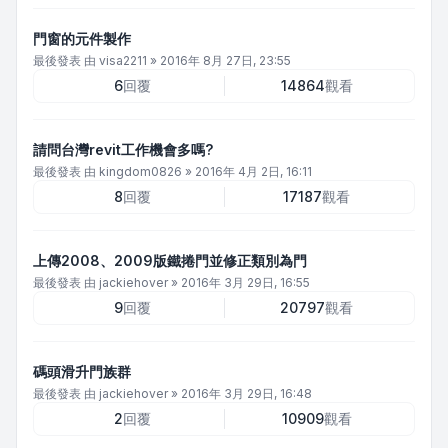
門窗的元件製作
最後發表 由
visa2211
»
2016年 8月 27日, 23:55
6
回覆
14864
觀看
請問台灣revit工作機會多嗎?
最後發表 由
kingdom0826
»
2016年 4月 2日, 16:11
8
回覆
17187
觀看
上傳2008、2009版鐵捲門並修正類別為門
最後發表 由
jackiehover
»
2016年 3月 29日, 16:55
9
回覆
20797
觀看
碼頭滑升門族群
最後發表 由
jackiehover
»
2016年 3月 29日, 16:48
2
回覆
10909
觀看