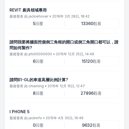
REVIT 廚具領域專用
最後發表 由
jackiehover
»
2016年 3月 28日, 18:42
5
回覆
13360
觀看
請問我要將牆面挖個倒三角框的開口或倒三角開口都可以，請
問如何製作?
最後發表 由
phi00000000
»
2015年 12月 25日, 14:49
6
回覆
15120
觀看
請問B1-GL的車道高層比例計算?
最後發表 由
chiaming
»
2015年 12月 15日, 12:47
8
回覆
27896
觀看
I PHONE 5
最後發表 由
jackinfo
»
2015年 4月 30日, 16:46
0
回覆
9632
觀看