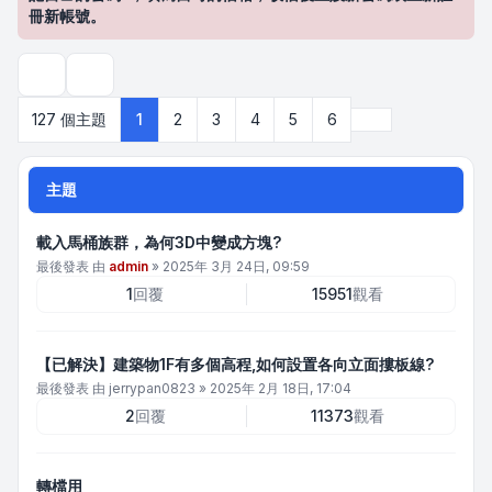
冊新帳號。
搜尋
下一頁
127 個主題
1
2
3
4
5
6
主題
載入馬桶族群，為何3D中變成方塊?
最後發表 由
admin
»
2025年 3月 24日, 09:59
1
回覆
15951
觀看
【已解決】建築物1F有多個高程,如何設置各向立面摟板線?
最後發表 由
jerrypan0823
»
2025年 2月 18日, 17:04
2
回覆
11373
觀看
轉檔用