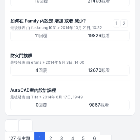
10
回覆
21403
觀看
如何在 Family 內設定 增加 或者 減少?
1
2
最後發表 由
fukkeung1031
»
2014年 10月 21日, 10:32
11
回覆
19829
觀看
防火門族群
最後發表 由
efans
»
2014年 8月 3日, 14:00
4
回覆
12670
觀看
AutoCAD室內設計課程
最後發表 由
Tifa
»
2014年 6月 17日, 19:49
0
回覆
9867
觀看
顯示和排序選項
下一頁
127 個主題
1
2
3
4
5
6