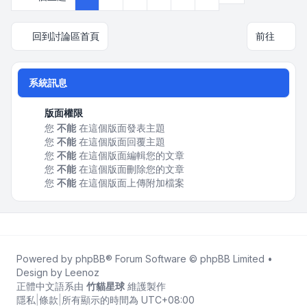
回到討論區首頁
前往
系統訊息
版面權限
您
不能
在這個版面發表主題
您
不能
在這個版面回覆主題
您
不能
在這個版面編輯您的文章
您
不能
在這個版面刪除您的文章
您
不能
在這個版面上傳附加檔案
Powered by
phpBB
® Forum Software © phpBB Limited •
Design by
Leenoz
正體中文語系由
竹貓星球
維護製作
隱私
|
條款
|
所有顯示的時間為
UTC+08:00