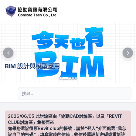
BIM 設計與模型應用
進階搜尋
2026/06/05 此討論區由「協勤CAD討論區」以及「REVIT
CLUB討論區」彙整而來
如果您還記得原Revit club的帳號，請於"登入"介面點選"我忘
記自己的密碼"，填寫當時的信箱，收信後重設新密碼或重新註