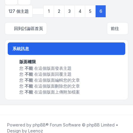
顯示和排序選項
上一頁
127 個主題
1
2
3
4
5
6
回到討論區首頁
前往
系統訊息
版面權限
您
不能
在這個版面發表主題
您
不能
在這個版面回覆主題
您
不能
在這個版面編輯您的文章
您
不能
在這個版面刪除您的文章
您
不能
在這個版面上傳附加檔案
Powered by
phpBB
® Forum Software © phpBB Limited •
Design by
Leenoz