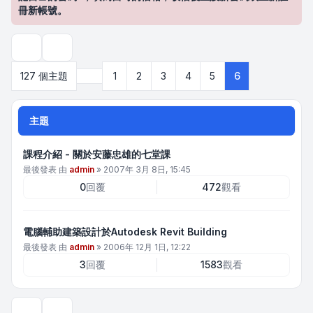
冊新帳號。
搜尋
上一頁
127 個主題
1
2
3
4
5
6
主題
課程介紹 - 關於安藤忠雄的七堂課
最後發表 由
admin
»
2007年 3月 8日, 15:45
0
回覆
472
觀看
電腦輔助建築設計於Autodesk Revit Building
最後發表 由
admin
»
2006年 12月 1日, 12:22
3
回覆
1583
觀看