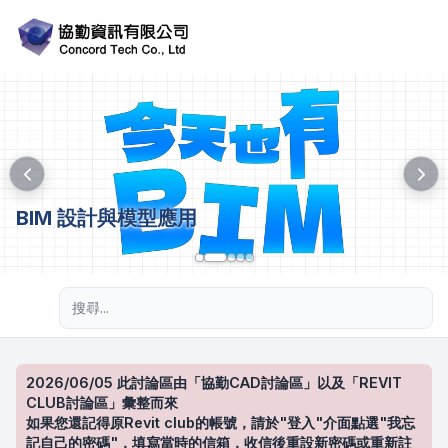
BIM 設計與模型應用
進階搜尋
2026/06/05 此討論區由「協勤CAD討論區」以及「REVIT
CLUB討論區」彙整而來
如果您還記得原Revit club的帳號，請於"登入"介面點選"我忘
記自己的密碼"，填寫當時的信箱，收信後重設新密碼或重新註