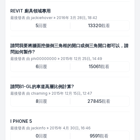
REVIT 廚具領域專用
最後發表 由
jackiehover
»
2016年 3月 28日, 18:42
5
回覆
13320
觀看
請問我要將牆面挖個倒三角框的開口或倒三角開口都可以，請
問如何製作?
最後發表 由
phi00000000
»
2015年 12月 25日, 14:49
6
回覆
15061
觀看
請問B1-GL的車道高層比例計算?
最後發表 由
chiaming
»
2015年 12月 15日, 12:47
8
回覆
27845
觀看
I PHONE 5
最後發表 由
jackinfo
»
2015年 4月 30日, 16:46
0
回覆
9591
觀看