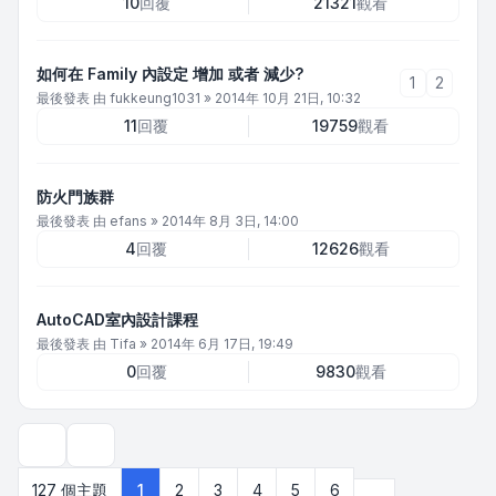
10
回覆
21321
觀看
如何在 Family 內設定 增加 或者 減少?
1
2
最後發表 由
fukkeung1031
»
2014年 10月 21日, 10:32
11
回覆
19759
觀看
防火門族群
最後發表 由
efans
»
2014年 8月 3日, 14:00
4
回覆
12626
觀看
AutoCAD室內設計課程
最後發表 由
Tifa
»
2014年 6月 17日, 19:49
0
回覆
9830
觀看
顯示和排序選項
下一頁
127 個主題
1
2
3
4
5
6