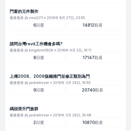
門窗的元件製作
最後發表 由
visa2211
»
2016年 8月 27日, 23:55
6
回覆
14812
觀看
請問台灣revit工作機會多嗎?
最後發表 由
kingdom0826
»
2016年 4月 2日, 16:11
8
回覆
17147
觀看
上傳2008、2009版鐵捲門並修正類別為門
最後發表 由
jackiehover
»
2016年 3月 29日, 16:55
9
回覆
20740
觀看
碼頭滑升門族群
最後發表 由
jackiehover
»
2016年 3月 29日, 16:48
2
回覆
10870
觀看