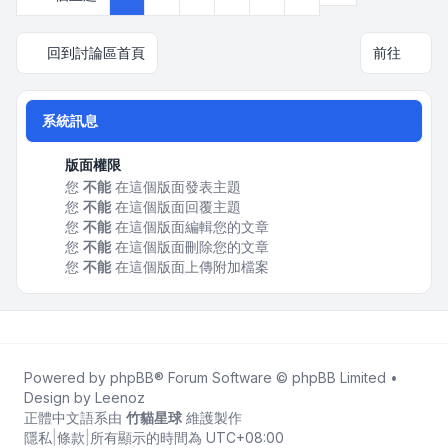
回到討論區首頁
前往
系統訊息
版面權限
您
不能
在這個版面發表主題
您
不能
在這個版面回覆主題
您
不能
在這個版面編輯您的文章
您
不能
在這個版面刪除您的文章
您
不能
在這個版面上傳附加檔案
Powered by
phpBB
® Forum Software © phpBB Limited •
Design by
Leenoz
正體中文語系由
竹貓星球
維護製作
隱私
|
條款
|
所有顯示的時間為
UTC+08:00