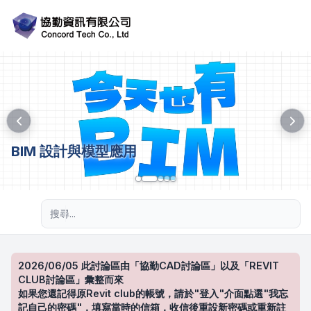
BIM 設計與模型應用
進階搜尋
2026/06/05 此討論區由「協勤CAD討論區」以及「REVIT
CLUB討論區」彙整而來
如果您還記得原Revit club的帳號，請於"登入"介面點選"我忘
記自己的密碼"，填寫當時的信箱，收信後重設新密碼或重新註