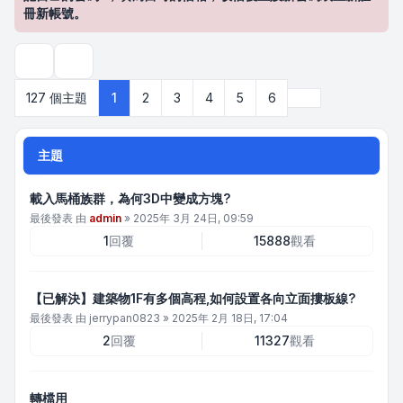
冊新帳號。
搜尋
下一頁
127 個主題
1
2
3
4
5
6
主題
載入馬桶族群，為何3D中變成方塊?
最後發表 由
admin
»
2025年 3月 24日, 09:59
1
回覆
15888
觀看
【已解決】建築物1F有多個高程,如何設置各向立面摟板線?
最後發表 由
jerrypan0823
»
2025年 2月 18日, 17:04
2
回覆
11327
觀看
轉檔用