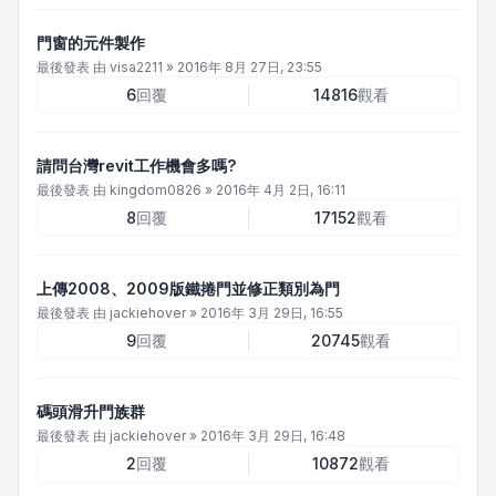
門窗的元件製作
最後發表 由
visa2211
»
2016年 8月 27日, 23:55
6
回覆
14816
觀看
請問台灣revit工作機會多嗎?
最後發表 由
kingdom0826
»
2016年 4月 2日, 16:11
8
回覆
17152
觀看
上傳2008、2009版鐵捲門並修正類別為門
最後發表 由
jackiehover
»
2016年 3月 29日, 16:55
9
回覆
20745
觀看
碼頭滑升門族群
最後發表 由
jackiehover
»
2016年 3月 29日, 16:48
2
回覆
10872
觀看