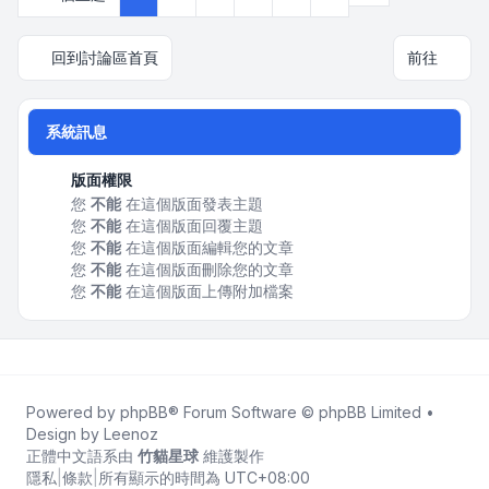
回到討論區首頁
前往
系統訊息
版面權限
您
不能
在這個版面發表主題
您
不能
在這個版面回覆主題
您
不能
在這個版面編輯您的文章
您
不能
在這個版面刪除您的文章
您
不能
在這個版面上傳附加檔案
Powered by
phpBB
® Forum Software © phpBB Limited •
Design by
Leenoz
正體中文語系由
竹貓星球
維護製作
隱私
|
條款
|
所有顯示的時間為
UTC+08:00