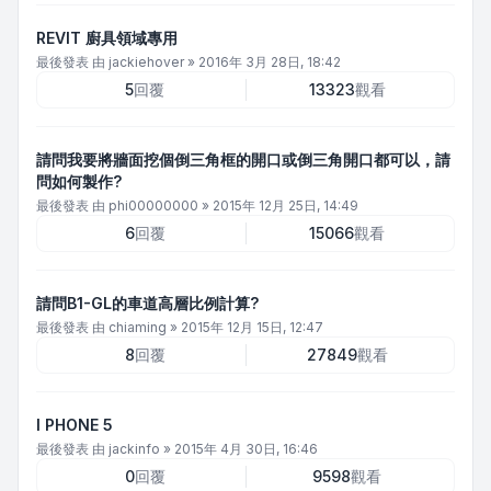
REVIT 廚具領域專用
最後發表 由
jackiehover
»
2016年 3月 28日, 18:42
5
回覆
13323
觀看
請問我要將牆面挖個倒三角框的開口或倒三角開口都可以，請
問如何製作?
最後發表 由
phi00000000
»
2015年 12月 25日, 14:49
6
回覆
15066
觀看
請問B1-GL的車道高層比例計算?
最後發表 由
chiaming
»
2015年 12月 15日, 12:47
8
回覆
27849
觀看
I PHONE 5
最後發表 由
jackinfo
»
2015年 4月 30日, 16:46
0
回覆
9598
觀看