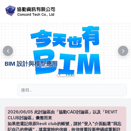
BIM 設計與模型應用
進階搜尋
2026/06/05 此討論區由「協勤CAD討論區」以及「REVIT
CLUB討論區」彙整而來
如果您還記得原Revit club的帳號，請於"登入"介面點選"我忘
記自己的密碼"，填寫當時的信箱，收信後重設新密碼或重新註