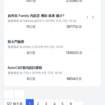
10
回覆
21336
觀看
如何在 Family 內設定 增加 或者 減少?
1
2
最後發表 由
fukkeung1031
»
2014年 10月 21日, 10:32
11
回覆
19771
觀看
防火門族群
最後發表 由
efans
»
2014年 8月 3日, 14:00
4
回覆
12632
觀看
AutoCAD室內設計課程
最後發表 由
Tifa
»
2014年 6月 17日, 19:49
0
回覆
9834
觀看
顯示和排序選項
下一頁
127 個主題
1
2
3
4
5
6