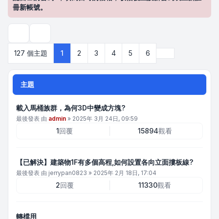
冊新帳號。
搜尋
下一頁
127 個主題
1
2
3
4
5
6
主題
載入馬桶族群，為何3D中變成方塊?
最後發表 由
admin
»
2025年 3月 24日, 09:59
1
回覆
15894
觀看
【已解決】建築物1F有多個高程,如何設置各向立面摟板線?
最後發表 由
jerrypan0823
»
2025年 2月 18日, 17:04
2
回覆
11330
觀看
轉檔用