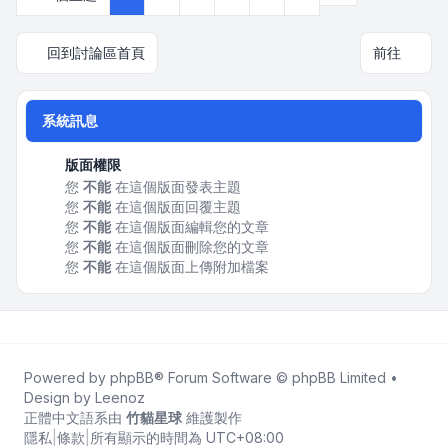
回到討論區首頁
前往
系統訊息
版面權限
您
不能
在這個版面發表主題
您
不能
在這個版面回覆主題
您
不能
在這個版面編輯您的文章
您
不能
在這個版面刪除您的文章
您
不能
在這個版面上傳附加檔案
Powered by
phpBB
® Forum Software © phpBB Limited •
Design by
Leenoz
正體中文語系由
竹貓星球
維護製作
隱私
|
條款
|
所有顯示的時間為
UTC+08:00