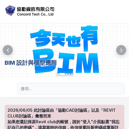
BIM 設計與模型應用
進階搜尋
2026/06/05 此討論區由「協勤CAD討論區」以及「REVIT
CLUB討論區」彙整而來
如果您還記得原Revit club的帳號，請於"登入"介面點選"我忘
記自己的密碼"，填寫當時的信箱，收信後重設新密碼或重新註