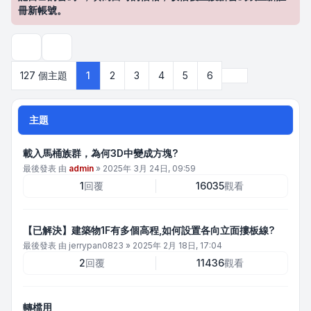
冊新帳號。
搜尋
下一頁
127 個主題
1
2
3
4
5
6
主題
載入馬桶族群，為何3D中變成方塊?
最後發表 由
admin
»
2025年 3月 24日, 09:59
1
回覆
16035
觀看
【已解決】建築物1F有多個高程,如何設置各向立面摟板線?
最後發表 由
jerrypan0823
»
2025年 2月 18日, 17:04
2
回覆
11436
觀看
轉檔用