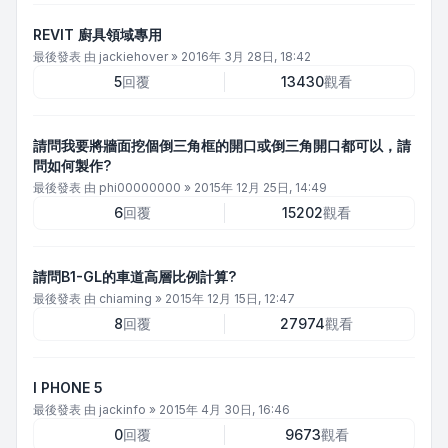
REVIT 廚具領域專用
最後發表 由
jackiehover
»
2016年 3月 28日, 18:42
5
回覆
13430
觀看
請問我要將牆面挖個倒三角框的開口或倒三角開口都可以，請
問如何製作?
最後發表 由
phi00000000
»
2015年 12月 25日, 14:49
6
回覆
15202
觀看
請問B1-GL的車道高層比例計算?
最後發表 由
chiaming
»
2015年 12月 15日, 12:47
8
回覆
27974
觀看
I PHONE 5
最後發表 由
jackinfo
»
2015年 4月 30日, 16:46
0
回覆
9673
觀看