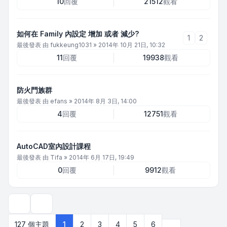
10
回覆
21512
觀看
如何在 Family 內設定 增加 或者 減少?
1
2
最後發表 由
fukkeung1031
»
2014年 10月 21日, 10:32
11
回覆
19938
觀看
防火門族群
最後發表 由
efans
»
2014年 8月 3日, 14:00
4
回覆
12751
觀看
AutoCAD室內設計課程
最後發表 由
Tifa
»
2014年 6月 17日, 19:49
0
回覆
9912
觀看
顯示和排序選項
下一頁
127 個主題
1
2
3
4
5
6