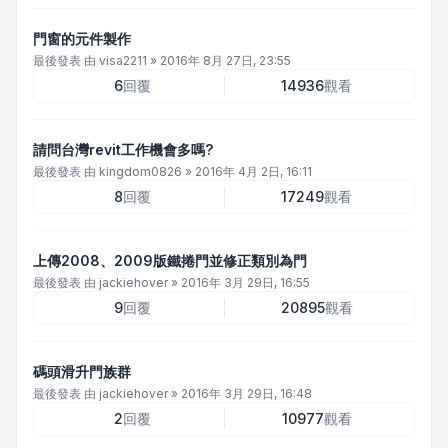
門窗的元件製作
最後發表 由
visa2211
»
2016年 8月 27日, 23:55
6
回覆
14936
觀看
請問台灣revit工作機會多嗎?
最後發表 由
kingdom0826
»
2016年 4月 2日, 16:11
8
回覆
17249
觀看
上傳2008、2009版鐵捲門並修正類別為門
最後發表 由
jackiehover
»
2016年 3月 29日, 16:55
9
回覆
20895
觀看
碼頭滑升門族群
最後發表 由
jackiehover
»
2016年 3月 29日, 16:48
2
回覆
10977
觀看