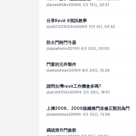
由
koim858
»
2009年 2月 15日, 20:51
分享Revit 9視訊教學
由
a921221053
»
2006年 11月 4日, 04:32
防火門附門弓器
由
quietism
»
2013年 6月 20日, 05:03
門窗的元件製作
由
eltonirina
»
2016年 8月 24日, 15:26
請問台灣revit工作機會多嗎?
由
arch5555
»
2010年 2月 28日, 18:51
上傳2008、2009版鐵捲門並修正類別為門
由
dannisha
»
2009年 3月 25日, 13:59
碼頭滑升門族群