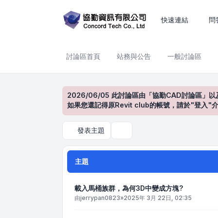
BIM 設計與模型應用
快速連結
問
討論區首頁
站務與公告
一般討論區
2026/06/05 此討論區由「協勤CAD討論區」以
如果您還記得原Revit club的帳號，請於"
發表主題
搜尋
主題
載入馬桶族群，為何3D中變成方塊?
由
jerrypan0823
»
2025年 3月 22日, 02:35