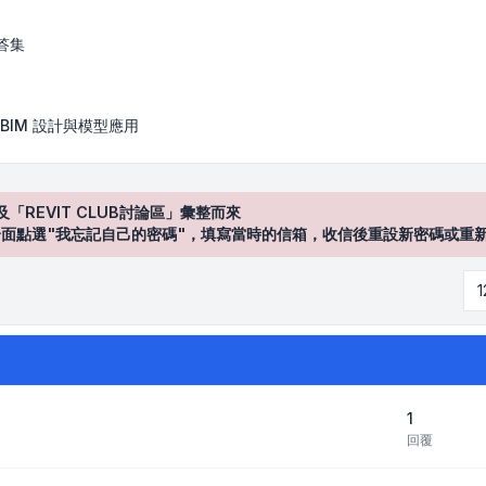
答集
BIM 設計與模型應用
及「REVIT CLUB討論區」彙整而來
登入"介面點選"我忘記自己的密碼"，填寫當時的信箱，收信後重設新密碼或重
1
回覆