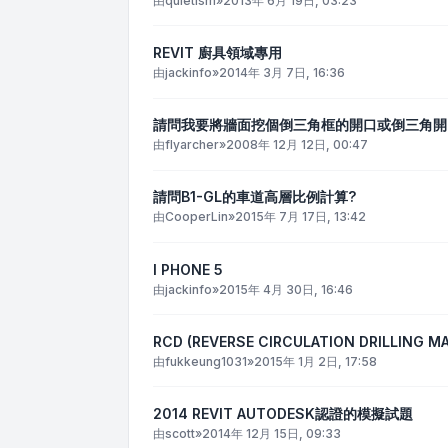
由
quietism
»
2013年 6月 19日, 03:23
REVIT 廚具領域專用
由
jackinfo
»
2014年 3月 7日, 16:36
請問我要將牆面挖個倒三角框的開口或倒三角開
由
flyarcher
»
2008年 12月 12日, 00:47
請問B1-GL的車道高層比例計算?
由
CooperLin
»
2015年 7月 17日, 13:42
I PHONE 5
由
jackinfo
»
2015年 4月 30日, 16:46
RCD (REVERSE CIRCULATION DRILLING MAC
由
fukkeung1031
»
2015年 1月 2日, 17:58
2014 REVIT AUTODESK認證的模擬試題
由
scott
»
2014年 12月 15日, 09:33