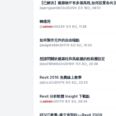
【已解決】建築物1F有多個高程,如何設置各向
由
jerrypan0823
»
2025年 2月 18日, 08:51
轉檔用
由
admin
»
2023年 5月 9日, 11:38
如何製作元件的自由端點
由
tulip6348
»
2017年 6月 6日, 15:25
想請問關於建築柱和高級牆的粉刷層設定
由
ks01856922
»
2019年 11月 8日, 20:38
Revit 2016 免費線上教學
由
EricJC
»
2017年 9月 6日, 22:25
Revit 分析軟體 Insight 下載點
由
admin
»
2017年 8月 4日, 09:34
REVIT教學-建立造型柱~~Revit 2009