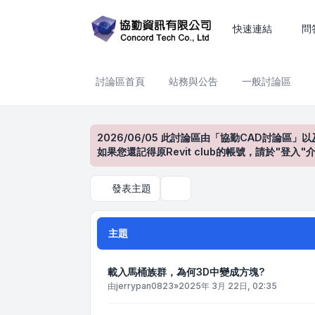
BIM 設計與模型應用
快速連結
問
討論區首頁
站務與公告
一般討論區
2026/06/05 此討論區由「協勤CAD討論區」以
如果您還記得原Revit club的帳號，請於"
發表主題
搜尋
主題
載入馬桶族群，為何3D中變成方塊?
由
jerrypan0823
»
2025年 3月 22日, 02:35