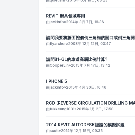
由
quietism
»
2013年 6月 19日, 03:23
REVIT 廚具領域專用
由
jackinfo
»
2014年 3月 7日, 16:36
請問我要將牆面挖個倒三角框的開口或倒三角開
由
flyarcher
»
2008年 12月 12日, 00:47
請問B1-GL的車道高層比例計算?
由
CooperLin
»
2015年 7月 17日, 13:42
I PHONE 5
由
jackinfo
»
2015年 4月 30日, 16:46
RCD (REVERSE CIRCULATION DRILLING MAC
由
fukkeung1031
»
2015年 1月 2日, 17:58
2014 REVIT AUTODESK認證的模擬試題
由
scott
»
2014年 12月 15日, 09:33