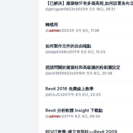
【已解決】建築物1F有多個高程,如何設置各向
由
jerrypan0823
»
2025年 2月 18日, 08:51
轉檔用
由
admin
»
2023年 5月 9日, 11:38
如何製作元件的自由端點
由
tulip6348
»
2017年 6月 6日, 15:25
想請問關於建築柱和高級牆的粉刷層設定
由
ks01856922
»
2019年 11月 8日, 20:38
Revit 2016 免費線上教學
由
EricJC
»
2017年 9月 6日, 22:25
Revit 分析軟體 Insight 下載點
由
admin
»
2017年 8月 4日, 09:34
REVIT教學-建立造型柱~~Revit 2009