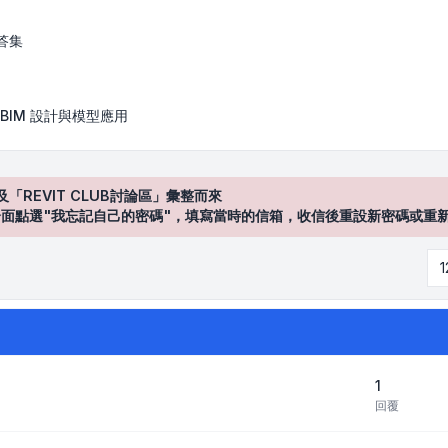
答集
BIM 設計與模型應用
及「REVIT CLUB討論區」彙整而來
登入"介面點選"我忘記自己的密碼"，填寫當時的信箱，收信後重設新密碼或重
1
回覆