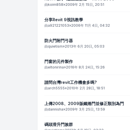
由
koim858
»
2009年 2月 15日, 20:51
分享Revit 9視訊教學
由
a921221053
»
2006年 11月 4日, 04:32
防火門附門弓器
由
quietism
»
2013年 6月 20日, 05:03
門窗的元件製作
由
eltonirina
»
2016年 8月 24日, 15:26
請問台灣revit工作機會多嗎?
由
arch5555
»
2010年 2月 28日, 18:51
上傳2008、2009版鐵捲門並修正類別為門
由
dannisha
»
2009年 3月 25日, 13:59
碼頭滑升門族群