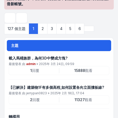
冊新帳號。
搜尋
下一頁
127 個主題
1
2
3
4
5
6
主題
載入馬桶族群，為何3D中變成方塊?
最後發表 由
admin
»
2025年 3月 24日, 09:59
1
回覆
15888
觀看
【已解決】建築物1F有多個高程,如何設置各向立面摟板線?
最後發表 由
jerrypan0823
»
2025年 2月 18日, 17:04
2
回覆
11327
觀看
轉檔用