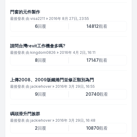
門窗的元件製作
最後發表 由
visa2211
»
2016年 8月 27日, 23:55
6
回覆
14812
觀看
請問台灣revit工作機會多嗎?
最後發表 由
kingdom0826
»
2016年 4月 2日, 16:11
8
回覆
17147
觀看
上傳2008、2009版鐵捲門並修正類別為門
最後發表 由
jackiehover
»
2016年 3月 29日, 16:55
9
回覆
20740
觀看
碼頭滑升門族群
最後發表 由
jackiehover
»
2016年 3月 29日, 16:48
2
回覆
10870
觀看