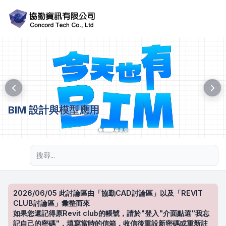
BIM 設計與模型應用
進階搜尋
2026/06/05 此討論區由「協勤CAD討論區」以及「REVIT
CLUB討論區」彙整而來
如果您還記得原Revit club的帳號，請於"登入"介面點選"我忘
記自己的密碼"，填寫當時的信箱，收信後重設新密碼或重新註