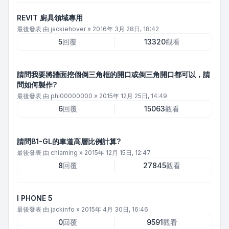
REVIT 廚具領域專用
最後發表 由
jackiehover
»
2016年 3月 28日, 18:42
5
回覆
13320
觀看
請問我要將牆面挖個倒三角框的開口或倒三角開口都可以，請
問如何製作?
最後發表 由
phi00000000
»
2015年 12月 25日, 14:49
6
回覆
15063
觀看
請問B1-GL的車道高層比例計算?
最後發表 由
chiaming
»
2015年 12月 15日, 12:47
8
回覆
27845
觀看
I PHONE 5
最後發表 由
jackinfo
»
2015年 4月 30日, 16:46
0
回覆
9591
觀看