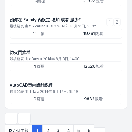
10
回覆
21322
觀看
如何在 Family 內設定 增加 或者 減少?
1
2
最後發表 由
fukkeung1031
»
2014年 10月 21日, 10:32
11
回覆
19761
觀看
防火門族群
最後發表 由
efans
»
2014年 8月 3日, 14:00
4
回覆
12626
觀看
AutoCAD室內設計課程
最後發表 由
Tifa
»
2014年 6月 17日, 19:49
0
回覆
9832
觀看
顯示和排序選項
下一頁
127 個主題
1
2
3
4
5
6