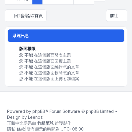
回到討論區首頁
前往
系統訊息
版面權限
您
不能
在這個版面發表主題
您
不能
在這個版面回覆主題
您
不能
在這個版面編輯您的文章
您
不能
在這個版面刪除您的文章
您
不能
在這個版面上傳附加檔案
Powered by
phpBB
® Forum Software © phpBB Limited •
Design by
Leenoz
正體中文語系由
竹貓星球
維護製作
隱私
|
條款
|
所有顯示的時間為
UTC+08:00