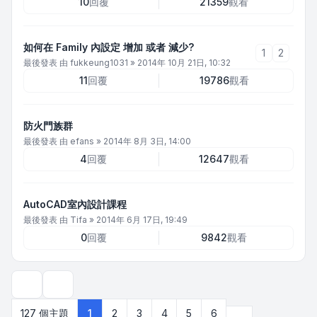
10
回覆
21359
觀看
如何在 Family 內設定 增加 或者 減少?
1
2
最後發表 由
fukkeung1031
»
2014年 10月 21日, 10:32
11
回覆
19786
觀看
防火門族群
最後發表 由
efans
»
2014年 8月 3日, 14:00
4
回覆
12647
觀看
AutoCAD室內設計課程
最後發表 由
Tifa
»
2014年 6月 17日, 19:49
0
回覆
9842
觀看
顯示和排序選項
下一頁
127 個主題
1
2
3
4
5
6