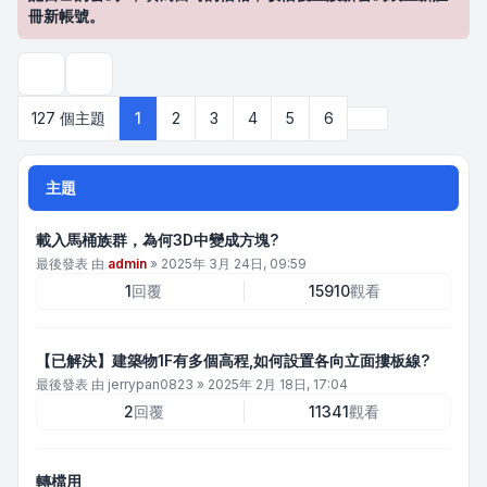
冊新帳號。
搜尋
下一頁
127 個主題
1
2
3
4
5
6
主題
載入馬桶族群，為何3D中變成方塊?
最後發表 由
admin
»
2025年 3月 24日, 09:59
1
回覆
15910
觀看
【已解決】建築物1F有多個高程,如何設置各向立面摟板線?
最後發表 由
jerrypan0823
»
2025年 2月 18日, 17:04
2
回覆
11341
觀看
轉檔用