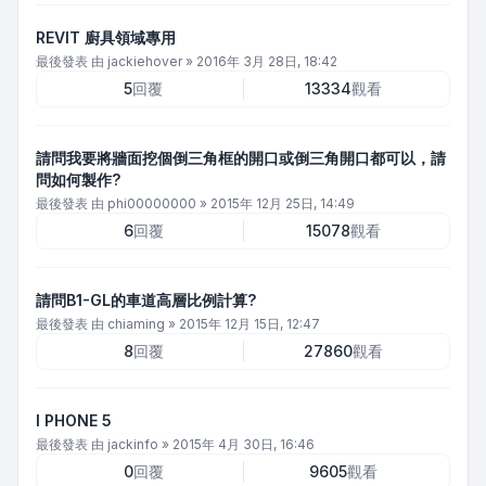
REVIT 廚具領域專用
最後發表 由
jackiehover
»
2016年 3月 28日, 18:42
5
回覆
13334
觀看
請問我要將牆面挖個倒三角框的開口或倒三角開口都可以，請
問如何製作?
最後發表 由
phi00000000
»
2015年 12月 25日, 14:49
6
回覆
15078
觀看
請問B1-GL的車道高層比例計算?
最後發表 由
chiaming
»
2015年 12月 15日, 12:47
8
回覆
27860
觀看
I PHONE 5
最後發表 由
jackinfo
»
2015年 4月 30日, 16:46
0
回覆
9605
觀看