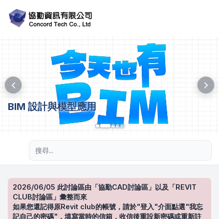
BIM 設計與模型應用
進階搜尋
2026/06/05 此討論區由「協勤CAD討論區」以及「REVIT
CLUB討論區」彙整而來
如果您還記得原Revit club的帳號，請於"登入"介面點選"我忘
記自己的密碼"，填寫當時的信箱，收信後重設新密碼或重新註