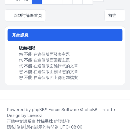
回到討論區首頁
前往
系統訊息
版面權限
您
不能
在這個版面發表主題
您
不能
在這個版面回覆主題
您
不能
在這個版面編輯您的文章
您
不能
在這個版面刪除您的文章
您
不能
在這個版面上傳附加檔案
Powered by
phpBB
® Forum Software © phpBB Limited •
Design by
Leenoz
正體中文語系由
竹貓星球
維護製作
隱私
|
條款
|
所有顯示的時間為
UTC+08:00