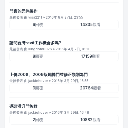
門窗的元件製作
最後發表 由
visa2211
»
2016年 8月 27日, 23:55
6
回覆
14835
觀看
請問台灣revit工作機會多嗎?
最後發表 由
kingdom0826
»
2016年 4月 2日, 16:11
8
回覆
17159
觀看
上傳2008、2009版鐵捲門並修正類別為門
最後發表 由
jackiehover
»
2016年 3月 29日, 16:55
9
回覆
20764
觀看
碼頭滑升門族群
最後發表 由
jackiehover
»
2016年 3月 29日, 16:48
2
回覆
10882
觀看