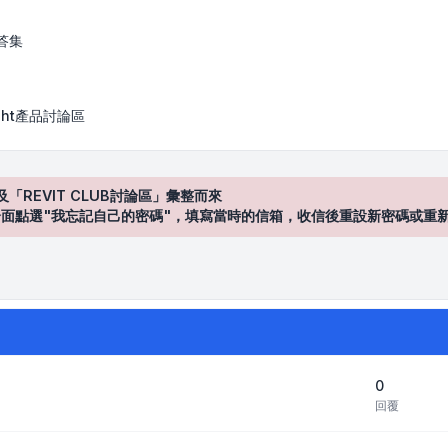
答集
Sight產品討論區
及「REVIT CLUB討論區」彙整而來
登入"介面點選"我忘記自己的密碼"，填寫當時的信箱，收信後重設新密碼或重
0
回覆