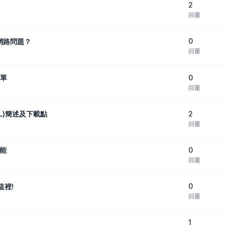
2
回覆
0
網路問題？
回覆
0
選單
回覆
2
SNL)簡述及下載點
回覆
0
功能
回覆
0
這裡!
回覆
1