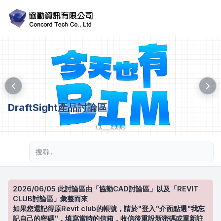
DraftSight產品討論區
進階搜尋
2026/06/05 此討論區由「協勤CAD討論區」以及「REVIT
CLUB討論區」彙整而來
如果您還記得原Revit club的帳號，請於"登入"介面點選"我忘
記自己的密碼"，填寫當時的信箱，收信後重設新密碼或重新註