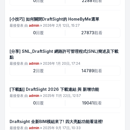
0
回覆
22881
觀看
[小技巧] 如何關閉DraftSight的 HomeByMe選單
最後發表 由
admin
»
2026年 2月 12日, 15:27
0
回覆
27873
觀看
[分享] SNL_DraftSight 網路許可管理程式(SNL)簡述及下載
點
最後發表 由
admin
»
2026年 1月 20日, 17:24
2
回覆
14789
觀看
[下載點] DraftSight 2026 下載連結 與 新增功能
最後發表 由
admin
»
2025年 11月 22日, 12:57
0
回覆
19041
觀看
Draftsight 全新BIM模組來了! 四大亮點功能看這裡!
最後發表 由
admin
»
2025年 9月 17日, 10:33