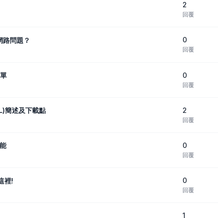
2
回覆
0
網路問題？
回覆
0
選單
回覆
2
SNL)簡述及下載點
回覆
0
功能
回覆
0
這裡!
回覆
1