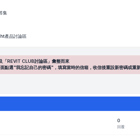
答集
Sight產品討論區
及「REVIT CLUB討論區」彙整而來
登入"介面點選"我忘記自己的密碼"，填寫當時的信箱，收信後重設新密碼或重
0
回覆