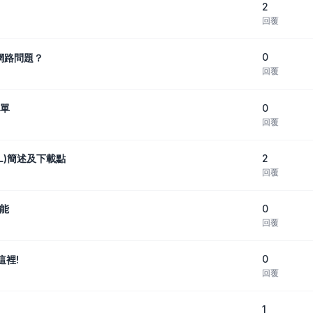
2
回覆
0
網路問題？
回覆
0
選單
回覆
2
SNL)簡述及下載點
回覆
0
功能
回覆
0
這裡!
回覆
1