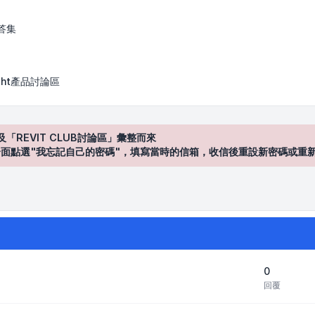
答集
Sight產品討論區
及「REVIT CLUB討論區」彙整而來
登入"介面點選"我忘記自己的密碼"，填寫當時的信箱，收信後重設新密碼或重
0
回覆