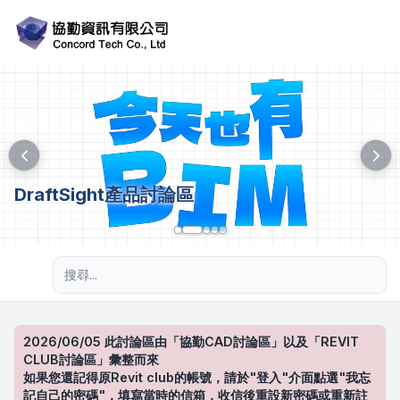
DraftSight產品討論區
進階搜尋
2026/06/05 此討論區由「協勤CAD討論區」以及「REVIT
CLUB討論區」彙整而來
如果您還記得原Revit club的帳號，請於"登入"介面點選"我忘
記自己的密碼"，填寫當時的信箱，收信後重設新密碼或重新註