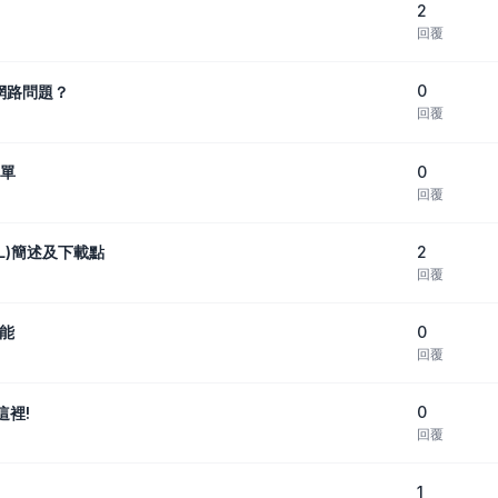
2
回覆
0
網路問題？
回覆
0
選單
回覆
2
SNL)簡述及下載點
回覆
0
功能
回覆
0
這裡!
回覆
1