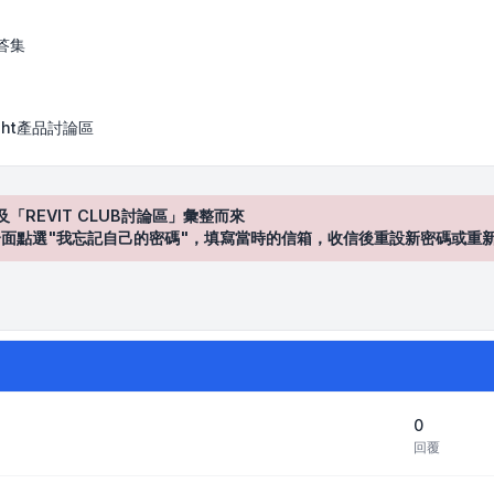
答集
Sight產品討論區
及「REVIT CLUB討論區」彙整而來
登入"介面點選"我忘記自己的密碼"，填寫當時的信箱，收信後重設新密碼或重
0
回覆