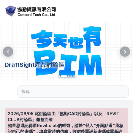
DraftSight產品討論區
進階搜尋
2026/06/05 此討論區由「協勤CAD討論區」以及「REVIT
CLUB討論區」彙整而來
如果您還記得原Revit club的帳號，請於"登入"介面點選"我忘
記自己的密碼"，填寫當時的信箱，收信後重設新密碼或重新註