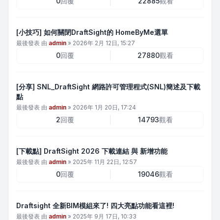
0
回覆
22885
觀看
[小技巧] 如何關閉DraftSight的 HomeByMe選單
最後發表 由
admin
»
2026年 2月 12日, 15:27
0
回覆
27880
觀看
[分享] SNL_DraftSight 網路許可管理程式(SNL)簡述及下載
點
最後發表 由
admin
»
2026年 1月 20日, 17:24
2
回覆
14793
觀看
[下載點] DraftSight 2026 下載連結 與 新增功能
最後發表 由
admin
»
2025年 11月 22日, 12:57
0
回覆
19046
觀看
Draftsight 全新BIM模組來了! 四大亮點功能看這裡!
最後發表 由
admin
»
2025年 9月 17日, 10:33