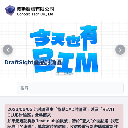
DraftSight產品討論區
進階搜尋
2026/06/05 此討論區由「協勤CAD討論區」以及「REVIT
CLUB討論區」彙整而來
如果您還記得原Revit club的帳號，請於"登入"介面點選"我忘
記自己的密碼"，填寫當時的信箱，收信後重設新密碼或重新註