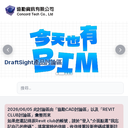
DraftSight產品討論區
進階搜尋
2026/06/05 此討論區由「協勤CAD討論區」以及「REVIT
CLUB討論區」彙整而來
如果您還記得原Revit club的帳號，請於"登入"介面點選"我忘
記自己的密碼"，填寫當時的信箱，收信後重設新密碼或重新註