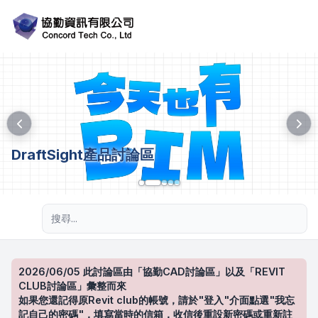
DraftSight產品討論區
進階搜尋
2026/06/05 此討論區由「協勤CAD討論區」以及「REVIT
CLUB討論區」彙整而來
如果您還記得原Revit club的帳號，請於"登入"介面點選"我忘
記自己的密碼"，填寫當時的信箱，收信後重設新密碼或重新註