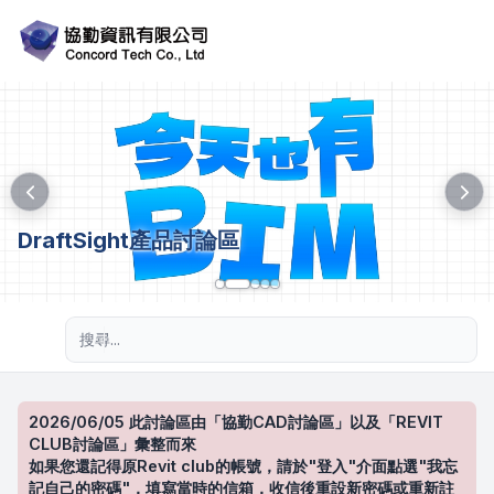
DraftSight產品討論區
進階搜尋
2026/06/05 此討論區由「協勤CAD討論區」以及「REVIT
CLUB討論區」彙整而來
如果您還記得原Revit club的帳號，請於"登入"介面點選"我忘
記自己的密碼"，填寫當時的信箱，收信後重設新密碼或重新註