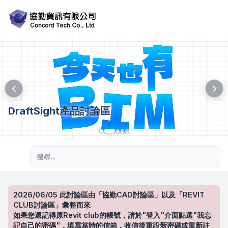
DraftSight產品討論區
進階搜尋
2026/06/05 此討論區由「協勤CAD討論區」以及「REVIT
CLUB討論區」彙整而來
如果您還記得原Revit club的帳號，請於"登入"介面點選"我忘
記自己的密碼"，填寫當時的信箱，收信後重設新密碼或重新註