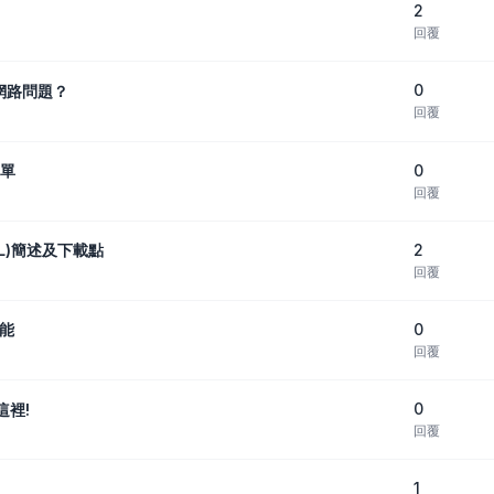
2
回覆
0
網路問題？
回覆
0
選單
回覆
2
SNL)簡述及下載點
回覆
0
功能
回覆
0
這裡!
回覆
1