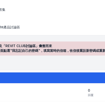
答集
Sight產品討論區
及「REVIT CLUB討論區」彙整而來
登入"介面點選"我忘記自己的密碼"，填寫當時的信箱，收信後重設新密碼或重
0
回覆