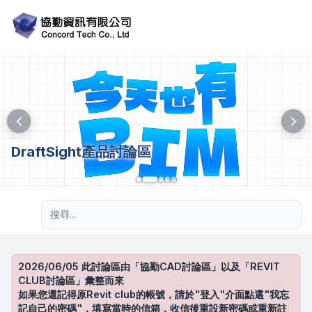
DraftSight產品討論區
進階搜尋
2026/06/05 此討論區由「協勤CAD討論區」以及「REVIT
CLUB討論區」彙整而來
如果您還記得原Revit club的帳號，請於"登入"介面點選"我忘
記自己的密碼"，填寫當時的信箱，收信後重設新密碼或重新註