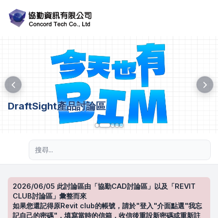
DraftSight產品討論區
進階搜尋
2026/06/05 此討論區由「協勤CAD討論區」以及「REVIT
CLUB討論區」彙整而來
如果您還記得原Revit club的帳號，請於"登入"介面點選"我忘
記自己的密碼"，填寫當時的信箱，收信後重設新密碼或重新註