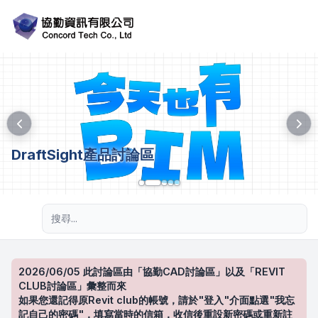
DraftSight產品討論區
進階搜尋
2026/06/05 此討論區由「協勤CAD討論區」以及「REVIT
CLUB討論區」彙整而來
如果您還記得原Revit club的帳號，請於"登入"介面點選"我忘
記自己的密碼"，填寫當時的信箱，收信後重設新密碼或重新註