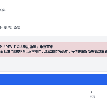
答集
Sight產品討論區
及「REVIT CLUB討論區」彙整而來
登入"介面點選"我忘記自己的密碼"，填寫當時的信箱，收信後重設新密碼或重
0
回覆