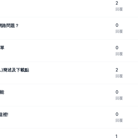
2
回覆
0
網路問題？
回覆
0
選單
回覆
2
SNL)簡述及下載點
回覆
0
功能
回覆
0
這裡!
回覆
1