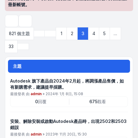
冊新帳號。
搜尋
上一頁
821 個主題
1
2
3
4
5
…
第
3
頁 (共
33
頁)
下一頁
33
主題
Autodesk 旗下產品自2024年2月起，將調漲產品售價，如
有新購需求，建議提早採購。
最後發表 由
admin
»
2024年 1月 8日, 15:08
0
回覆
675
觀看
安裝、解除安裝或啟動Autodesk產品時，出現2502和2503
錯誤
最後發表 由
admin
»
2023年 11月 20日, 15:30