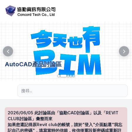
AutoCAD產品討論區
進階搜尋
2026/06/05 此討論區由「協勤CAD討論區」以及「REVIT
CLUB討論區」彙整而來
如果您還記得原Revit club的帳號，請於"登入"介面點選"我忘
記自己的密碼"，填寫當時的信箱，收信後重設新密碼或重新註