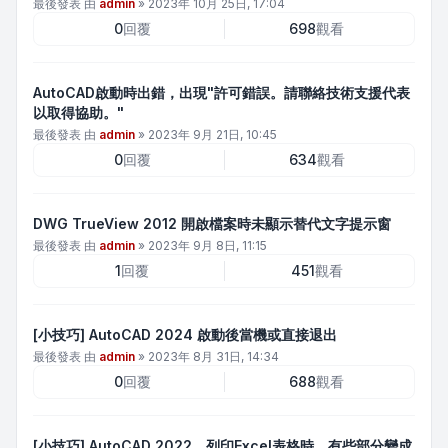
最後發表 由
admin
»
2023年 10月 25日, 17:04
0
回覆
698
觀看
AutoCAD啟動時出錯，出現"許可錯誤。請聯絡技術支援代表
以取得協助。"
最後發表 由
admin
»
2023年 9月 21日, 10:45
0
回覆
634
觀看
DWG TrueView 2012 開啟檔案時未顯示替代文字提示窗
最後發表 由
admin
»
2023年 9月 8日, 11:15
1
回覆
451
觀看
[小技巧] AutoCAD 2024 啟動後當機或直接退出
最後發表 由
admin
»
2023年 8月 31日, 14:34
0
回覆
688
觀看
[小技巧] AutoCAD 2022，列印Excel表格時，有些部分變成