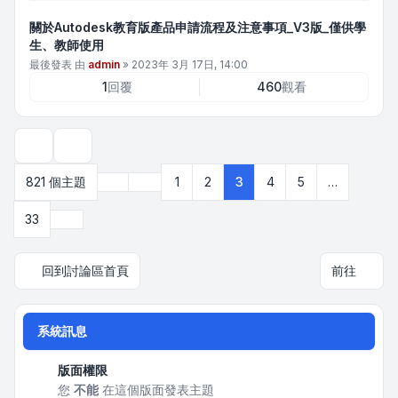
關於Autodesk教育版產品申請流程及注意事項_V3版_僅供學
生、教師使用
最後發表 由
admin
»
2023年 3月 17日, 14:00
1
回覆
460
觀看
顯示和排序選項
上一頁
821 個主題
1
2
3
4
5
…
第
3
頁 (共
33
頁)
下一頁
33
回到討論區首頁
前往
系統訊息
版面權限
您
不能
在這個版面發表主題