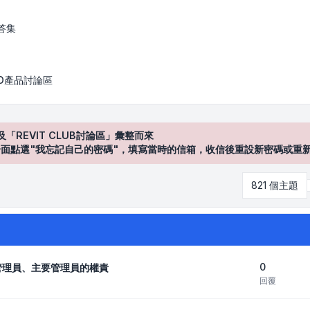
答集
AD產品討論區
及「REVIT CLUB討論區」彙整而來
登入"介面點選"我忘記自己的密碼"，填寫當時的信箱，收信後重設新密碼或重
821 個主題
0
約管理員、主要管理員的權責
回覆