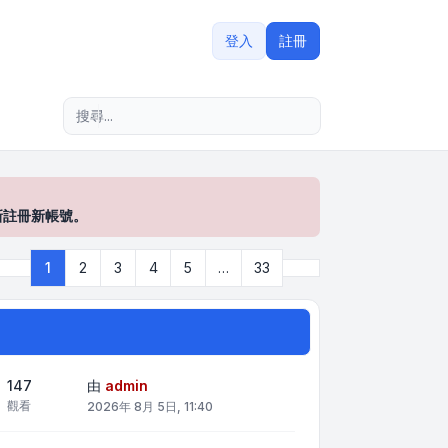
登入
註冊
進階搜尋
新註冊新帳號。
下一頁
1
2
3
4
5
…
33
第
1
頁 (共
33
頁)
147
由
admin
觀看
2026年 8月 5日, 11:40