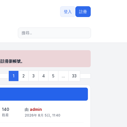
登入
註冊
進階搜尋
新註冊新帳號。
下一頁
1
2
3
4
5
…
33
第
1
頁 (共
33
頁)
140
由
admin
觀看
2026年 8月 5日, 11:40