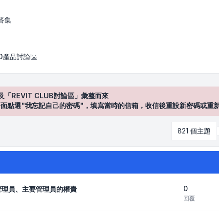
答集
AD產品討論區
及「REVIT CLUB討論區」彙整而來
登入"介面點選"我忘記自己的密碼"，填寫當時的信箱，收信後重設新密碼或重
821 個主題
0
約管理員、主要管理員的權責
回覆