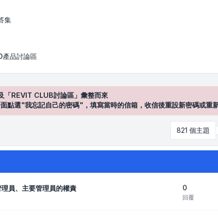
答集
AD產品討論區
及「REVIT CLUB討論區」彙整而來
登入"介面點選"我忘記自己的密碼"，填寫當時的信箱，收信後重設新密碼或重
821 個主題
0
約管理員、主要管理員的權責
回覆