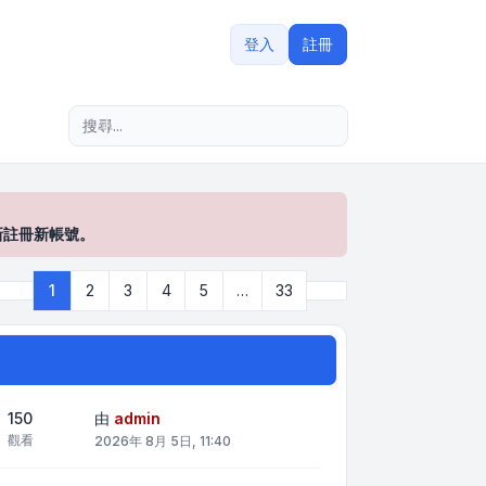
登入
註冊
進階搜尋
新註冊新帳號。
下一頁
1
2
3
4
5
…
33
第
1
頁 (共
33
頁)
150
由
admin
觀看
2026年 8月 5日, 11:40