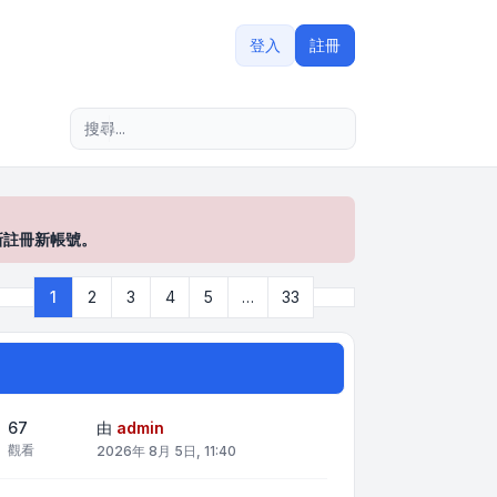
登入
註冊
進階搜尋
新註冊新帳號。
下一頁
1
2
3
4
5
…
33
第
1
頁 (共
33
頁)
67
由
admin
觀看
2026年 8月 5日, 11:40