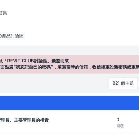
答集
AD產品討論區
及「REVIT CLUB討論區」彙整而來
登入"介面點選"我忘記自己的密碼"，填寫當時的信箱，收信後重設新密碼或重
821 個主題
0
約管理員、主要管理員的權責
回覆