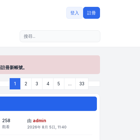
登入
註冊
進階搜尋
新註冊新帳號。
下一頁
1
2
3
4
5
…
33
第
1
頁 (共
33
頁)
258
由
admin
觀看
2026年 8月 5日, 11:40