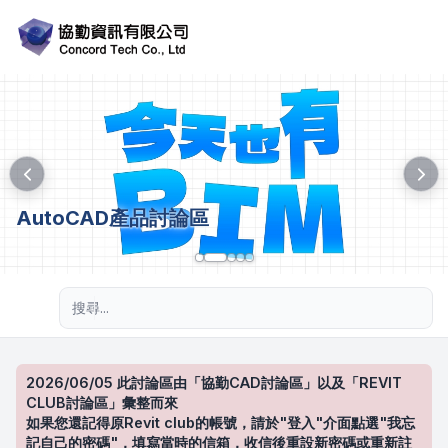
AutoCAD產品討論區
進階搜尋
2026/06/05 此討論區由「協勤CAD討論區」以及「REVIT
CLUB討論區」彙整而來
如果您還記得原Revit club的帳號，請於"登入"介面點選"我忘
記自己的密碼"，填寫當時的信箱，收信後重設新密碼或重新註