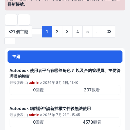
冊新帳號。
搜尋
821 個主題
1
2
3
4
5
…
33
第
1
頁 (共
33
頁)
下一頁
主題
Autodesk 使用者平台有哪些角色？ 以及合約管理員、主要管
理員的權責
最後發表 由
admin
»
2026年 8月 5日, 11:40
0
回覆
207
觀看
Autodesk 網路版申請新授權文件後無法使用
最後發表 由
admin
»
2026年 7月 21日, 15:45
0
回覆
4573
觀看