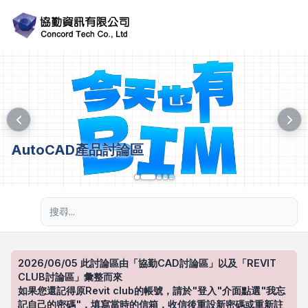
AutoCAD產品討論區
進階搜尋
2026/06/05 此討論區由「協勤CAD討論區」以及「REVIT
CLUB討論區」彙整而來
如果您還記得原Revit club的帳號，請於"登入"介面點選"我忘
記自己的密碼"，填寫當時的信箱，收信後重設新密碼或重新註