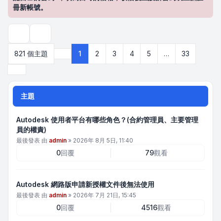
冊新帳號。
搜尋
821 個主題
1
2
3
4
5
…
33
第
1
頁 (共
33
頁)
下一頁
主題
Autodesk 使用者平台有哪些角色？(合約管理員、主要管理
員的權責)
最後發表 由
admin
»
2026年 8月 5日, 11:40
0
回覆
79
觀看
Autodesk 網路版申請新授權文件後無法使用
最後發表 由
admin
»
2026年 7月 21日, 15:45
0
回覆
4516
觀看