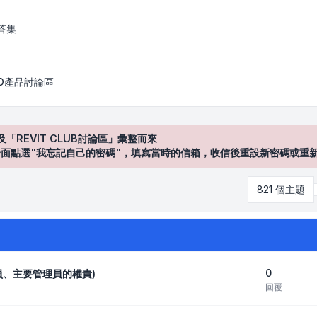
答集
AD產品討論區
及「REVIT CLUB討論區」彙整而來
登入"介面點選"我忘記自己的密碼"，填寫當時的信箱，收信後重設新密碼或重
821 個主題
0
理員、主要管理員的權責)
回覆