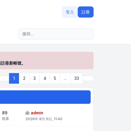
登入
註冊
進階搜尋
新註冊新帳號。
下一頁
1
2
3
4
5
…
33
第
1
頁 (共
33
頁)
89
由
admin
觀看
2026年 8月 5日, 11:40