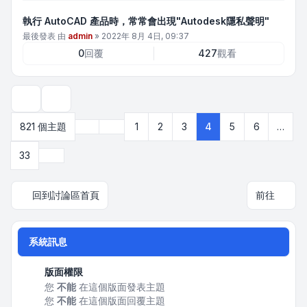
執行 AutoCAD 產品時，常常會出現"Autodesk隱私聲明"
最後發表 由
admin
»
2022年 8月 4日, 09:37
0
回覆
427
觀看
顯示和排序選項
上一頁
821 個主題
1
2
3
4
5
6
…
第
4
頁 (共
33
頁)
下一頁
33
回到討論區首頁
前往
系統訊息
版面權限
您
不能
在這個版面發表主題
您
不能
在這個版面回覆主題