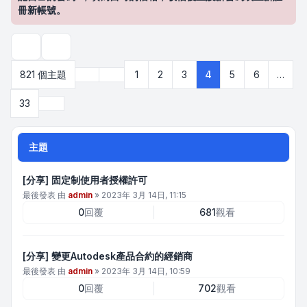
冊新帳號。
搜尋
上一頁
821 個主題
1
2
3
4
5
6
…
第
4
頁 (共
33
頁)
下一頁
33
主題
[分享] 固定制使用者授權許可
最後發表 由
admin
»
2023年 3月 14日, 11:15
0
回覆
681
觀看
[分享] 變更Autodesk產品合約的經銷商
最後發表 由
admin
»
2023年 3月 14日, 10:59
0
回覆
702
觀看