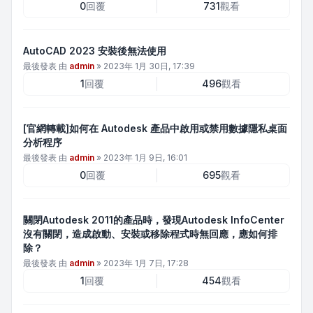
0
回覆
731
觀看
AutoCAD 2023 安裝後無法使用
最後發表 由
admin
»
2023年 1月 30日, 17:39
1
回覆
496
觀看
[官網轉載]如何在 Autodesk 產品中啟用或禁用數據隱私桌面
分析程序
最後發表 由
admin
»
2023年 1月 9日, 16:01
0
回覆
695
觀看
關閉Autodesk 2011的產品時，發現Autodesk InfoCenter
沒有關閉，造成啟動、安裝或移除程式時無回應，應如何排
除？
最後發表 由
admin
»
2023年 1月 7日, 17:28
1
回覆
454
觀看