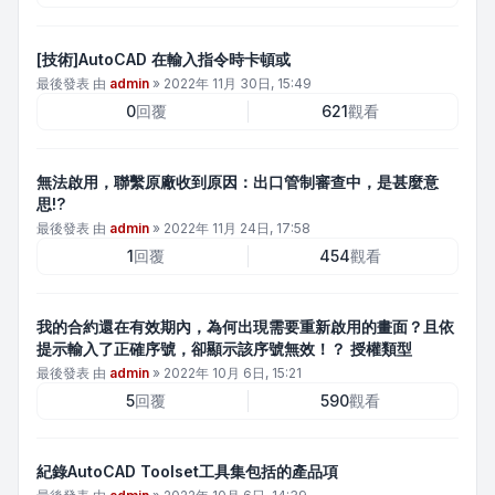
[技術]AutoCAD 在輸入指令時卡頓或
最後發表 由
admin
»
2022年 11月 30日, 15:49
0
回覆
621
觀看
無法啟用，聯繫原廠收到原因：出口管制審查中，是甚麼意
思!?
最後發表 由
admin
»
2022年 11月 24日, 17:58
1
回覆
454
觀看
我的合約還在有效期內，為何出現需要重新啟用的畫面？且依
提示輸入了正確序號，卻顯示該序號無效！？ 授權類型
最後發表 由
admin
»
2022年 10月 6日, 15:21
5
回覆
590
觀看
紀錄AutoCAD Toolset工具集包括的產品項