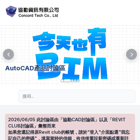
AutoCAD產品討論區
進階搜尋
2026/06/05 此討論區由「協勤CAD討論區」以及「REVIT
CLUB討論區」彙整而來
如果您還記得原Revit club的帳號，請於"登入"介面點選"我忘
記自己的密碼"，填寫當時的信箱，收信後重設新密碼或重新註