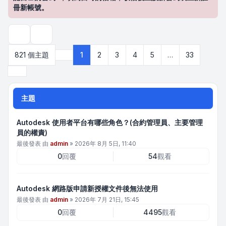
冊新帳號。
搜尋
821 個主題
1
2
3
4
5
…
33
第
1
頁 (共
33
頁)
下一頁
主題
Autodesk 使用者平台有哪些角色？(合約管理員、主要管理
員的權責)
最後發表 由
admin
»
2026年 8月 5日, 11:40
0
回覆
54
觀看
Autodesk 網路版申請新授權文件後無法使用
最後發表 由
admin
»
2026年 7月 21日, 15:45
0
回覆
4495
觀看