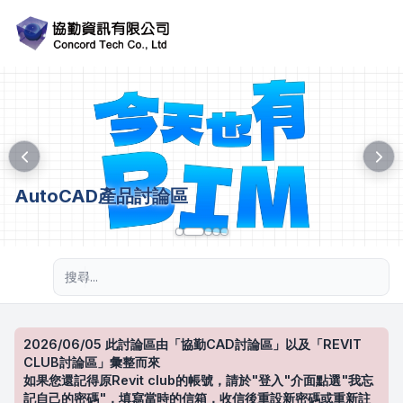
AutoCAD產品討論區
進階搜尋
2026/06/05 此討論區由「協勤CAD討論區」以及「REVIT
CLUB討論區」彙整而來
如果您還記得原Revit club的帳號，請於"登入"介面點選"我忘
記自己的密碼"，填寫當時的信箱，收信後重設新密碼或重新註