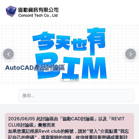
AutoCAD產品討論區
進階搜尋
2026/06/05 此討論區由「協勤CAD討論區」以及「REVIT
CLUB討論區」彙整而來
如果您還記得原Revit club的帳號，請於"登入"介面點選"我忘
記自己的密碼"，填寫當時的信箱，收信後重設新密碼或重新註