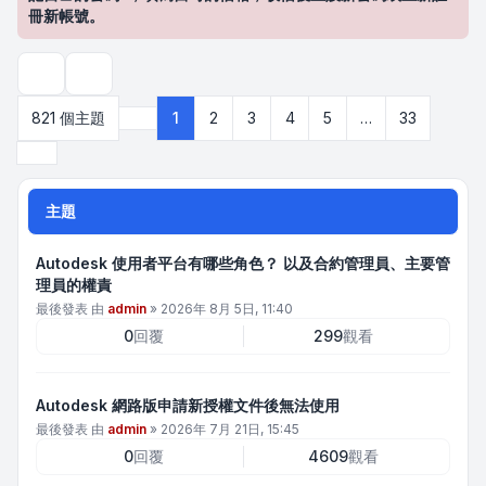
冊新帳號。
搜尋
821 個主題
1
2
3
4
5
…
33
第
1
頁 (共
33
頁)
下一頁
主題
Autodesk 使用者平台有哪些角色？ 以及合約管理員、主要管
理員的權責
最後發表 由
admin
»
2026年 8月 5日, 11:40
0
回覆
299
觀看
Autodesk 網路版申請新授權文件後無法使用
最後發表 由
admin
»
2026年 7月 21日, 15:45
0
回覆
4609
觀看