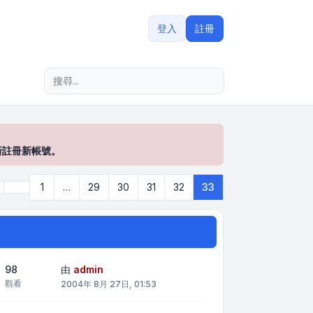
登入
註冊
進階搜尋
新註冊新帳號。
上一頁
1
…
29
30
31
32
33
33
頁 (共
33
頁)
98
由
admin
觀看
2004年 8月 27日, 01:53