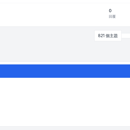
0
回覆
821 個主題
第