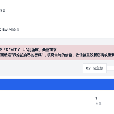
答集
AD產品討論區
及「REVIT CLUB討論區」彙整而來
登入"介面點選"我忘記自己的密碼"，填寫當時的信箱，收信後重設新密碼或重
821 個主題
第
1
回覆