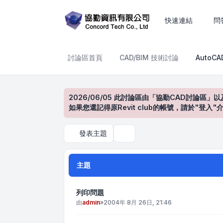
AutoCAD產品討論區
快速連結
問
討論區首頁
CAD/BIM 技術討論
AutoC
2026/06/05 此討論區由「協勤CAD討論區」以
如果您還記得原Revit club的帳號，請於"
發表主題
搜尋
主題
列印問題
由
admin
»
2004年 8月 26日, 21:46