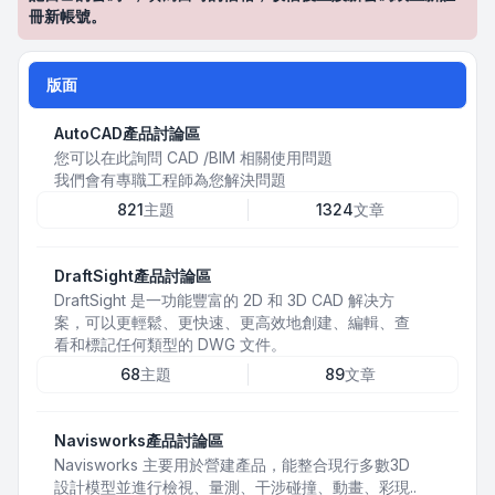
冊新帳號。
版面
AutoCAD產品討論區
您可以在此詢問 CAD /BIM 相關使用問題
我們會有專職工程師為您解決問題
821
主題
1324
文章
DraftSight產品討論區
DraftSight 是一功能豐富的 2D 和 3D CAD 解决方
案，可以更輕鬆、更快速、更高效地創建、編輯、查
看和標記任何類型的 DWG 文件。
68
主題
89
文章
Navisworks產品討論區
Navisworks 主要用於營建產品，能整合現行多數3D
設計模型並進行檢視、量測、干涉碰撞、動畫、彩現..