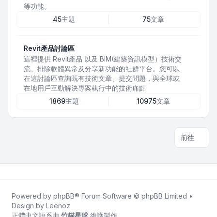
等功能。
45
主題
75
文章
Revit產品討論區
這裡提供 Revit產品 以及 BIM(建築資訊模型）技術交
流、排除軟體異常及分享新功能的社群平台。您可以
在這討論區查詢既有技術文章、提交問題，與全球或
在地用戶互動解決專案執行中的技術痛點
1869
主題
10975
文章
前往
Powered by
phpBB
® Forum Software © phpBB Limited •
Design by
Leenoz
正體中文語系由
竹貓星球
維護製作