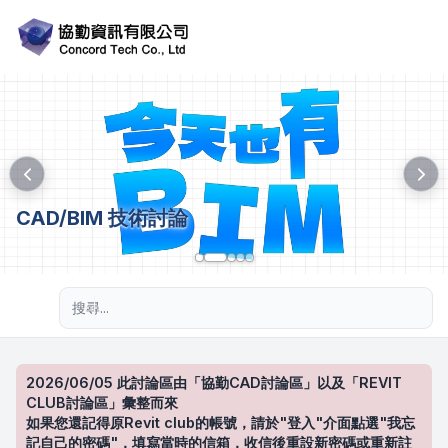
CAD/BIM 技術討論
進階搜尋
2026/06/05 此討論區由「協勤CAD討論區」以及「REVIT
CLUB討論區」彙整而來
如果您還記得原Revit club的帳號，請於"登入"介面點選"我忘
記自己的密碼"，填寫當時的信箱，收信後重設新密碼或重新註