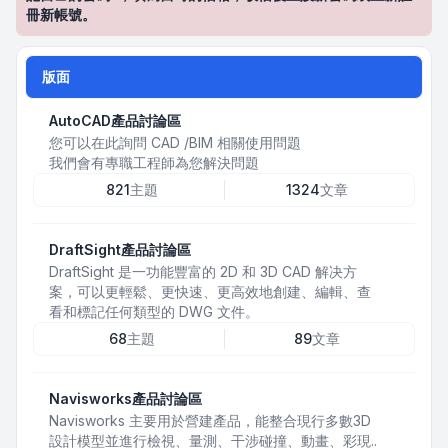
冊新帳號。
版面
AutoCAD產品討論區
您可以在此詢問 CAD /BIM 相關使用問題
我們會有專職工程師為您解決問題
821
主題
1324
文章
DraftSight產品討論區
DraftSight 是一功能豐富的 2D 和 3D CAD 解决方
案，可以更輕鬆、更快速、更高效地創建、編輯、查
看和標記任何類型的 DWG 文件。
68
主題
89
文章
Navisworks產品討論區
Navisworks 主要用於營建產品，能整合現行多數3D
設計模型並進行檢視、量測、干涉碰撞、動畫、彩現..