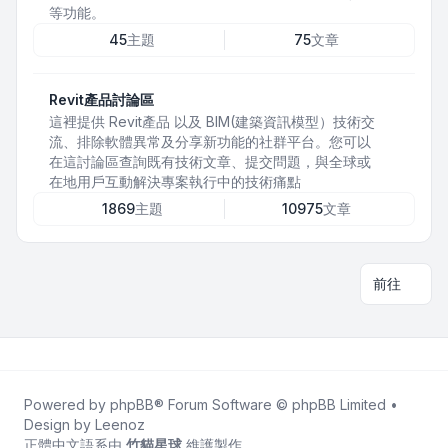
等功能。
45
主題
75
文章
Revit產品討論區
這裡提供 Revit產品 以及 BIM(建築資訊模型）技術交
流、排除軟體異常及分享新功能的社群平台。您可以
在這討論區查詢既有技術文章、提交問題，與全球或
在地用戶互動解決專案執行中的技術痛點
1869
主題
10975
文章
前往
Powered by
phpBB
® Forum Software © phpBB Limited •
Design by
Leenoz
正體中文語系由
竹貓星球
維護製作