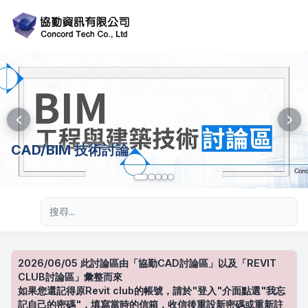
CAD/BIM 技術討論
進階搜尋
2026/06/05 此討論區由「協勤CAD討論區」以及「REVIT
CLUB討論區」彙整而來
如果您還記得原Revit club的帳號，請於"登入"介面點選"我忘
記自己的密碼"，填寫當時的信箱，收信後重設新密碼或重新註