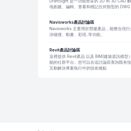
DraftSight 是一功能豐富的 2D 和 3D
地創建、編輯、查看和標記任何類型的 DWG
Navisworks產品討論區
Navisworks 主要用於營建產品，能整合
涉碰撞、動畫、彩現..等功能。
Revit產品討論區
這裡提供 Revit產品 以及 BIM(建築資
能的社群平台。您可以在這討論區查詢既有
互動解決專案執行中的技術痛點