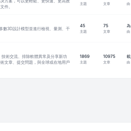
 CAD 解决方案，可以更輕鬆、更快速、更高效
主題
文章
由
 文件。
45
75
為
現行多數3D設計模型並進行檢視、量測、干
主題
文章
由
訊模型）技術交流、排除軟體異常及分享新功
1869
10975
載
技術文章、提交問題，與全球或在地用戶
主題
文章
由