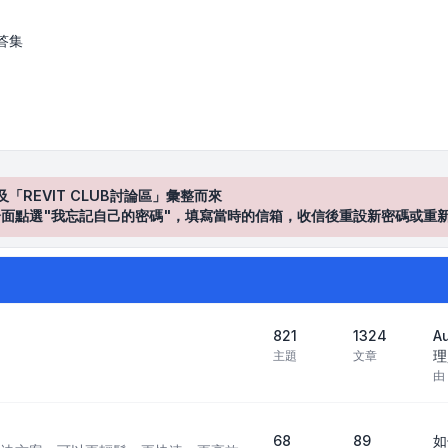
答集
及「REVIT CLUB討論區」彙整而來
登入"介面點選"我忘記自己的密碼"，填寫當時的信箱，收信後重設新密碼或重
821
1324
A
理
主題
文章
由
68
89
如