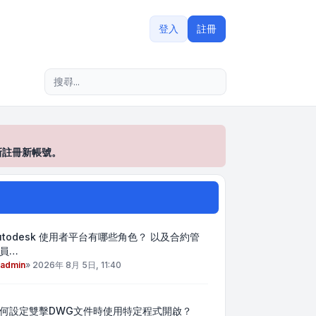
登入
註冊
進階搜尋
新註冊新帳號。
utodesk 使用者平台有哪些角色？ 以及合約管
員…
admin
»
2026年 8月 5日, 11:40
何設定雙擊DWG文件時使用特定程式開啟？