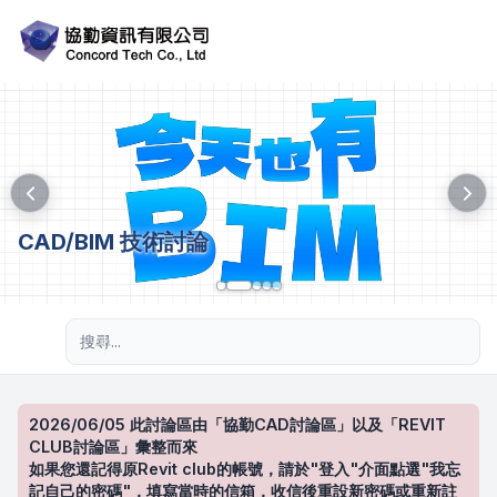
CAD/BIM 技術討論
進階搜尋
2026/06/05 此討論區由「協勤CAD討論區」以及「REVIT
CLUB討論區」彙整而來
如果您還記得原Revit club的帳號，請於"登入"介面點選"我忘
記自己的密碼"，填寫當時的信箱，收信後重設新密碼或重新註