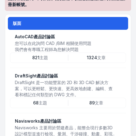
冊新帳號。
版面
AutoCAD產品討論區
您可以在此詢問 CAD /BIM 相關使用問題
我們會有專職工程師為您解決問題
821
主題
1324
文章
DraftSight產品討論區
DraftSight 是一功能豐富的 2D 和 3D CAD 解决方
案，可以更輕鬆、更快速、更高效地創建、編輯、查
看和標記任何類型的 DWG 文件。
68
主題
89
文章
Navisworks產品討論區
Navisworks 主要用於營建產品，能整合現行多數3D
設計模型並進行檢視、量測、干涉碰撞、動畫、彩現..