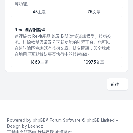
等功能。
45
主題
75
文章
Revit產品討論區
這裡提供 Revit產品 以及 BIM(建築資訊模型）技術交
流、排除軟體異常及分享新功能的社群平台。您可以
在這討論區查詢既有技術文章、提交問題，與全球或
在地用戶互動解決專案執行中的技術痛點
1869
主題
10975
文章
前往
Powered by
phpBB
® Forum Software © phpBB Limited •
Design by
Leenoz
正體中文語系由
竹貓星球
維護製作